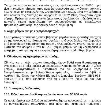
Υποχρεωτική από το νόμο για όλους τους οφειλέτες άνω των 10.000 ευρώ
είναι η υποβολή αίτησης στον αρμόδιο εισαγγελέα για την άσκηση ποινικής
δίωξης λόγω μη καταβολής των ληξιπρόθεσμων οφειλών μέσα στο διάστημα
που ορίζεται στις διατάξεις του άρθρου 25 ν. 1882/ 1990, όπως αυτό ισχύει
σήμερα. Πρέπει να επισημαίνεται όμως στους οφειλέτες ότι η διαδικασία της
ποινικής δίωξης αναστέλλεται αν συμμορφώνονται σε διευκόλυνση
τμηματικής καταβολής της οφειλής τους ή σε ρύθμιση.
8. Λήψη μέτρων για μη ληξιπρόθεσμα χρέη.
Σε εξαιρετικές περιπτώσεις, όπως βεβαίωση μεγάλου ύψους οφειλής σε σχέση
με την οικονομική κατάσταση του οφειλέτη, κίνδυνος ζημίας του Δημοσίου
από τη μη άμεση διασφάλιση της οφειλής κ.λπ., πρέπει να ενεργοποιούνται οι
διατάξεις του άρθρου 8 του Κ.Ε.Δ.Ε. (λήψη μέτρων για μη ληξιπρόθεσμα
χρέη), με προτίμηση την εγγραφή υποθήκης σε ακίνητο ελεύθερο βαρών.
9. Οδηγίες για τη λήψη μέτρων είσπραξης.
Οδηγίες για τη λήψη μέτρων είσπραξης, έχουν δοθεί κατά διαστήματα με
εγκυκλίους τις οποίες πρέπει να εφαρμόζετε. Χρήσιμο βοήθημα για τη λήψη
μέτρων, αναγκαστικών ή δικαστικών για τα ληξιπρόθεσμα χρέη,
διασφαλιστικών για μη ληξιπρόθεσμα χρέη κλπ, αποτελεί το βιβλίο «
Ανάλυση διατάξεων του Κώδικα Είσπραξης Δημοσίων Εσόδων» ISBN 978-
960-7873-10-1, που εκδόθηκε από τη ΣΕΥΟΟ το 2008 και σας έχει
διανεμηθεί.
10. Εσωτερικές διαδικασίες.
10.1. Ειδική παρακολούθηση οφειλετών άνω των 50.000 ευρώ.
Οι προϊστάμενοι των Δ.Ο.Υ. να παρακολουθήσετε προσωπικά με τη χρέωση
σε συγκεκριμένους υπαλλήλους (όχι μόνο του δικαστικού τμήματος),