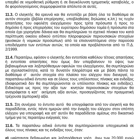
υπαχθεί σε νομοθετική ρύθμιση ή σε διευκόλυνση τμηματικής καταβολής, ο
δε φορολογούμενος συμμορφώνεται απόλυτα σε αυτές.
11.3.
Ο ελεγκτής θα ερευνά και θα εντοπίζει με βάση όλα τα διαθέσιμα σε
αυτόν στοιχεία (βιβλία επιχείρησης, υποβληθείσες δηλώσεις κ.λπ.) τις τυχόν
απαιτήσεις του οφειλέτη ελεγχόμενου προς τρίτα πρόσωπα ή προς το
δημόσιο ή προς επιχειρήσεις του ευρύτερου δημόσιου τομέα ή πρόσωπα στα
οποία έχει χορηγήσει δάνεια και θα συμπληρώνει το σχετικό πίνακα του κατά
περίπτωση οικείου ειδικού εντύπου πληροφοριών περιουσιακών στοιχείων
(φυσικών ή νομικών προσώπων) από τα επισυναπτόμενα στην παρούσα
υποδείγματα των εντύπων αυτών, τα οποία και προβλέπονται από το Π.Δ.
2/1999.
11.4.
Περαιτέρω, εφόσον ο ελεγκτής δεν εντοπίσει καθόλου τέτοιες απαιτήσεις
ή εντοπίσει απαιτήσεις που όμως δεν υπερβαίνουν το ύψος των
βεβαιωμένων και ληξιπρόθεσμων οφειλών του ελεγχόμενου, θα συμπληρώνει
με σχολαστικότητα, κατά το δυνατόν πληρέστερα και με βάση πάντα τα
διαθέσιμα σ’ αυτόν στοιχεία στο πλαίσιο του ελέγχου που διενεργεί, το
παραπάνω ειδικό έντυπο και σε όλους τους υπόλοιπους πίνακες και ενδείξεις
(διαφορετικά δεν θα συμπληρώνονται οι υπόλοιποι πίνακες και ενδείξεις).
Ειδικότερα ως προς την αξία των κινητών περιουσιακών στοιχείων θα
αναγράφεται η κατ’ εκτίμηση αξία αυτών, προσεγγίζοντας την πραγματική
τρέχουσα (εμπορική) αξία.
11.5.
Στη συνέχεια το έντυπο αυτό θα υπογράφεται από τον ελεγκτή και θα
παραδίδεται, εντός πέντε ημερών από την έναρξη του ελέγχου στον επόπτη
ελέγχου για υπογραφή και απ’ αυτόν θα παραδίδεται αμέσως στο δικαστικό
τμήμα για τις περαιτέρω ενέργειές του.
11.6.
Τα παραπάνω ειδικά έντυπα θα συμπληρώνονται υποχρεωτικά σε
όλους τους πίνακες και τις ενδείξεις τους, όταν:
α)
υφίστανται βεβαιωμένα και ληξιπρόθεσμα χρέη άνω των 20.000 ευρώ