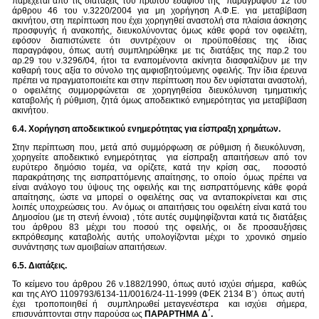
παρέχεται από τις διατάξεις του πρώτου εδαφίου της παραγράφου 12 του
άρθρου 46 του ν.3220/2004 για μη χορήγηση Α.Φ.Ε. για μεταβίβαση
ακινήτου, στη περίπτωση που έχει χορηγηθεί αναστολή στα πλαίσια άσκησης
προσφυγής ή ανακοπής, διευκολύνοντας όμως κάθε φορά τον οφειλέτη,
εφόσον διαπιστώνετε ότι συντρέχουν οι προϋποθέσεις της ίδιας
παραγράφου, όπως αυτή συμπληρώθηκε με τις διατάξεις της παρ.2 του
αρ.29 του ν.3296/04, ήτοι τα εναπομένοντα ακίνητα διασφαλίζουν με την
καθαρή τους αξία το σύνολο της αμφισβητούμενης οφειλής. Την ίδια έρευνα
πρέπει να πραγματοποιείτε και στην περίπτωση που δεν υφίσταται αναστολή,
ο οφειλέτης συμμορφώνεται σε χορηγηθείσα διευκόλυνση τμηματικής
καταβολής ή ρύθμιση, ζητά όμως αποδεικτικό ενημερότητας για μεταβίβαση
ακινήτου.
6.4.
Χορήγηση αποδεικτικού ενημερότητας για είσπραξη χρημάτων.
Στην περίπτωση που, μετά από συμμόρφωση σε ρύθμιση ή διευκόλυνση,
χορηγείτε αποδεικτικό ενημερότητας για είσπραξη απαιτήσεων από τον
ευρύτερο δημόσιο τομέα, να ορίζετε, κατά την κρίση σας, ποσοστό
παρακράτησης της εισπραττόμενης απαίτησης, το οποίο όμως πρέπει να
είναι ανάλογο του ύψους της οφειλής και της εισπραττόμενης κάθε φορά
απαίτησης, ώστε να μπορεί ο οφειλέτης σας να ανταποκρίνεται και στις
λοιπές υποχρεώσεις του. Αν όμως οι απαιτήσεις του οφειλέτη είναι κατά του
Δημοσίου (με τη στενή έννοια) , τότε αυτές συμψηφίζονται κατά τις διατάξεις
του άρθρου 83 μέχρι του ποσού της οφειλής, οι δε προσαυξήσεις
εκπρόθεσμης καταβολής αυτής υπολογίζονται μέχρι το χρονικό σημείο
συνάντησης των αμοιβαίων απαιτήσεων.
6.5. Διατάξεις.
Το κείμενο του άρθρου 26 ν.1882/1990, όπως αυτό ισχύει σήμερα, καθώς
και της ΑΥΟ 1109793/6134-11/0016/24-11-1999 (ΦΕΚ 2134 Β΄) όπως αυτή
έχει τροποποιηθεί ή συμπληρωθεί μεταγενέστερα και ισχύει σήμερα,
επισυνάπτονται στην παρούσα ως
ΠΑΡΑΡΤΗΜΑ Δ΄.