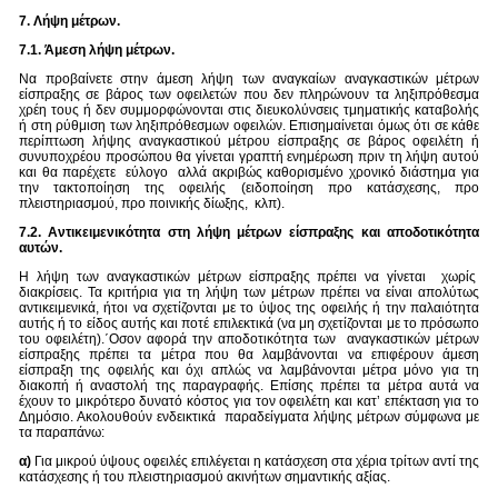
7. Λήψη μέτρων.
7.1. Άμεση λήψη μέτρων.
Να προβαίνετε στην άμεση λήψη των αναγκαίων αναγκαστικών μέτρων
είσπραξης σε βάρος των οφειλετών που δεν πληρώνουν τα ληξιπρόθεσμα
χρέη τους ή δεν συμμορφώνονται στις διευκολύνσεις τμηματικής καταβολής
ή στη ρύθμιση των ληξιπρόθεσμων οφειλών. Επισημαίνεται όμως ότι σε κάθε
περίπτωση λήψης αναγκαστικού μέτρου είσπραξης σε βάρος οφειλέτη ή
συνυποχρέου προσώπου θα γίνεται γραπτή ενημέρωση πριν τη λήψη αυτού
και θα παρέχετε εύλογο αλλά ακριβώς καθορισμένο χρονικό διάστημα για
την τακτοποίηση της οφειλής (ειδοποίηση προ κατάσχεσης, προ
πλειστηριασμού, προ ποινικής δίωξης, κλπ).
7.2. Αντικειμενικότητα στη λήψη μέτρων είσπραξης και αποδοτικότητα
αυτών.
Η λήψη των αναγκαστικών μέτρων είσπραξης πρέπει να γίνεται χωρίς
διακρίσεις. Τα κριτήρια για τη λήψη των μέτρων πρέπει να είναι απολύτως
αντικειμενικά, ήτοι να σχετίζονται με το ύψος της οφειλής ή την παλαιότητα
αυτής ή το είδος αυτής και ποτέ επιλεκτικά (να μη σχετίζονται με το πρόσωπο
του οφειλέτη).΄Οσον αφορά την αποδοτικότητα των αναγκαστικών μέτρων
είσπραξης πρέπει τα μέτρα που θα λαμβάνονται να επιφέρουν άμεση
είσπραξη της οφειλής και όχι απλώς να λαμβάνονται μέτρα μόνο για τη
διακοπή ή αναστολή της παραγραφής. Επίσης πρέπει τα μέτρα αυτά να
έχουν το μικρότερο δυνατό κόστος για τον οφειλέτη και κατ’ επέκταση για το
Δημόσιο. Ακολουθούν ενδεικτικά παραδείγματα λήψης μέτρων σύμφωνα με
τα παραπάνω:
α)
Για μικρού ύψους οφειλές επιλέγεται η κατάσχεση στα χέρια τρίτων αντί της
κατάσχεσης ή του πλειστηριασμού ακινήτων σημαντικής αξίας.