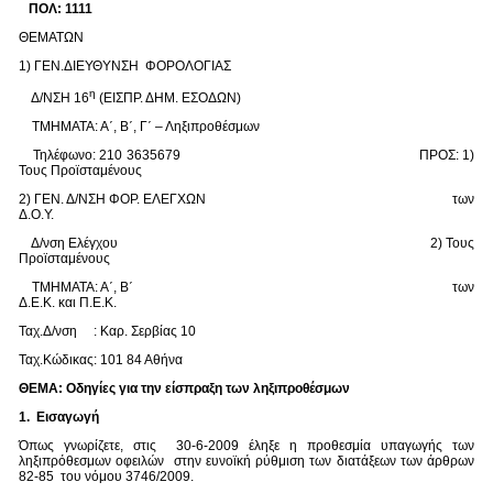
ΠΟΛ: 1111
ΘΕΜΑΤΩΝ
1) ΓΕΝ.ΔΙΕΥΘΥΝΣΗ ΦΟΡΟΛΟΓΙΑΣ
η
Δ/ΝΣΗ 16
(ΕΙΣΠΡ. ΔΗΜ. ΕΣΟΔΩΝ)
TΜΗΜΑΤΑ: Α΄, Β΄, Γ΄ – Ληξιπροθέσμων
Τηλέφωνο: 210 3635679 ΠΡΟΣ: 1)
Τους Προϊσταμένους
2) ΓΕΝ. Δ/ΝΣΗ ΦΟΡ. ΕΛΕΓΧΩΝ των
Δ.Ο.Υ.
Δ/νση Ελέγχου 2) Τους
Προϊσταμένους
ΤΜΗΜΑΤΑ: Α΄, Β΄ των
Δ.Ε.Κ. και Π.Ε.Κ.
Ταχ.Δ/νση : Καρ. Σερβίας 10
Ταχ.Κώδικας: 101 84 Αθήνα
ΘΕΜΑ: Οδηγίες για την είσπραξη των ληξιπροθέσμων
1. Εισαγωγή
Όπως γνωρίζετε, στις 30-6-2009 έληξε η προθεσμία υπαγωγής των
ληξιπρόθεσμων οφειλών στην ευνοϊκή ρύθμιση των διατάξεων των άρθρων
82-85 του νόμου 3746/2009.