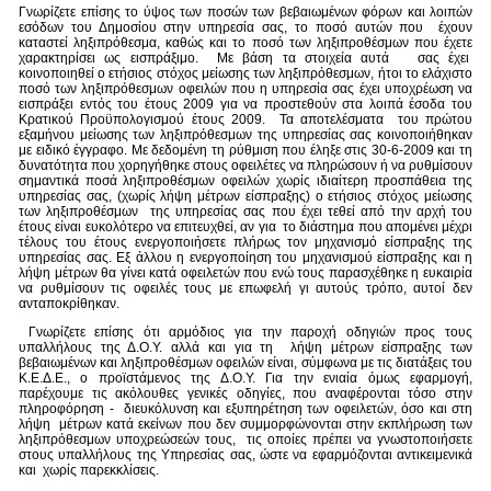
Γνωρίζετε επίσης το ύψος των ποσών των βεβαιωμένων φόρων και λοιπών
εσόδων του Δημοσίου στην υπηρεσία σας, το ποσό αυτών που έχουν
καταστεί ληξιπρόθεσμα, καθώς και το ποσό των ληξιπροθέσμων που έχετε
χαρακτηρίσει ως εισπράξιμο. Με βάση τα στοιχεία αυτά σας έχει
κοινοποιηθεί ο ετήσιος στόχος μείωσης των ληξιπρόθεσμων, ήτοι το ελάχιστο
ποσό των ληξιπρόθεσμων οφειλών που η υπηρεσία σας έχει υποχρέωση να
εισπράξει εντός του έτους 2009 για να προστεθούν στα λοιπά έσοδα του
Κρατικού Προϋπολογισμού έτους 2009. Τα αποτελέσματα του πρώτου
εξαμήνου μείωσης των ληξιπρόθεσμων της υπηρεσίας σας κοινοποιήθηκαν
με ειδικό έγγραφο. Με δεδομένη τη ρύθμιση που έληξε στις 30-6-2009 και τη
δυνατότητα που χορηγήθηκε στους οφειλέτες να πληρώσουν ή να ρυθμίσουν
σημαντικά ποσά ληξιπροθέσμων οφειλών χωρίς ιδιαίτερη προσπάθεια της
υπηρεσίας σας, (χωρίς λήψη μέτρων είσπραξης) ο ετήσιος στόχος μείωσης
των ληξιπροθέσμων της υπηρεσίας σας που έχει τεθεί από την αρχή του
έτους είναι ευκολότερο να επιτευχθεί, αν για το διάστημα που απομένει μέχρι
τέλους του έτους ενεργοποιήσετε πλήρως τον μηχανισμό είσπραξης της
υπηρεσίας σας. Εξ άλλου η ενεργοποίηση του μηχανισμού είσπραξης και η
λήψη μέτρων θα γίνει κατά οφειλετών που ενώ τους παρασχέθηκε η ευκαιρία
να ρυθμίσουν τις οφειλές τους με επωφελή γι αυτούς τρόπο, αυτοί δεν
ανταποκρίθηκαν.
Γνωρίζετε επίσης ότι αρμόδιος για την παροχή οδηγιών προς τους
υπαλλήλους της Δ.Ο.Υ. αλλά και για τη λήψη μέτρων είσπραξης των
βεβαιωμένων και ληξιπροθέσμων οφειλών είναι, σύμφωνα με τις διατάξεις του
Κ.Ε.Δ.Ε., ο προϊστάμενος της Δ.Ο.Υ. Για την ενιαία όμως εφαρμογή,
παρέχουμε τις ακόλουθες γενικές οδηγίες, που αναφέρονται τόσο στην
πληροφόρηση - διευκόλυνση και εξυπηρέτηση των οφειλετών, όσο και στη
λήψη μέτρων κατά εκείνων που δεν συμμορφώνονται στην εκπλήρωση των
ληξιπρόθεσμων υποχρεώσεών τους, τις οποίες πρέπει να γνωστοποιήσετε
στους υπαλλήλους της Υπηρεσίας σας, ώστε να εφαρμόζονται αντικειμενικά
και χωρίς παρεκκλίσεις.