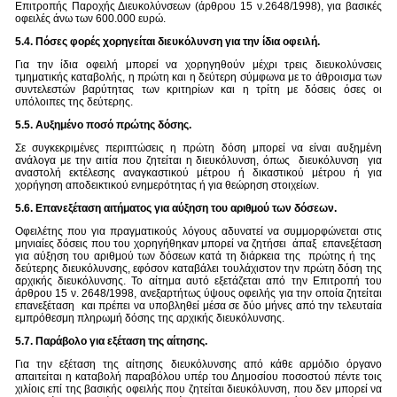
Επιτροπής Παροχής Διευκολύνσεων (άρθρου 15 ν.2648/1998), για βασικές
οφειλές άνω των 600.000 ευρώ.
5.4. Πόσες φορές χορηγείται διευκόλυνση για την ίδια οφειλή.
Για την ίδια οφειλή μπορεί να χορηγηθούν μέχρι τρεις διευκολύνσεις
τμηματικής καταβολής, η πρώτη και η δεύτερη σύμφωνα με το άθροισμα των
συντελεστών βαρύτητας των κριτηρίων και η τρίτη με δόσεις όσες οι
υπόλοιπες της δεύτερης.
5.5. Αυξημένο ποσό πρώτης δόσης.
Σε συγκεκριμένες περιπτώσεις η πρώτη δόση μπορεί να είναι αυξημένη
ανάλογα με την αιτία που ζητείται η διευκόλυνση, όπως διευκόλυνση για
αναστολή εκτέλεσης αναγκαστικού μέτρου ή δικαστικού μέτρου ή για
χορήγηση αποδεικτικού ενημερότητας ή για θεώρηση στοιχείων.
5.6.
Επανεξέταση αιτήματος για αύξηση του αριθμού των δόσεων.
Οφειλέτης που για πραγματικούς λόγους αδυνατεί να συμμορφώνεται στις
μηνιαίες δόσεις που του χορηγήθηκαν μπορεί να ζητήσει άπαξ επανεξέταση
για αύξηση του αριθμού των δόσεων κατά τη διάρκεια της πρώτης ή της
δεύτερης διευκόλυνσης, εφόσον καταβάλει τουλάχιστον την πρώτη δόση της
αρχικής διευκόλυνσης. Το αίτημα αυτό εξετάζεται από την Επιτροπή του
άρθρου 15 ν. 2648/1998, ανεξαρτήτως ύψους οφειλής για την οποία ζητείται
επανεξέταση και πρέπει να υποβληθεί μέσα σε δύο μήνες από την τελευταία
εμπρόθεσμη πληρωμή δόσης της αρχικής διευκόλυνσης.
5.7. Παράβολο για εξέταση της αίτησης.
Για την εξέταση της αίτησης διευκόλυνσης από κάθε αρμόδιο όργανο
απαιτείται
η καταβολή παραβόλου υπέρ του Δημοσίου ποσοστού πέντε τοις
χιλίοις επί της βασικής οφειλής που ζητείται διευκόλυνση, που δεν μπορεί να