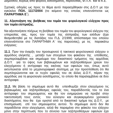
Δημοσίου, κυρίως από φόρους εισοδήματος, περιουσίας, Φ.Π.Α. και Φ.Κ.Ε.
Σχετικές οδηγίες ως προς το θέμα αυτό παρασχέθηκαν στις Δ.Ο.Υ. με την
εγκύκλιο
ΠΟΛ. 1117/2004
(το κείμενο της οποίας επισυνάπτεται ως
ΠΑΡΑΡΤΗΜΑ Ε΄
).
11. Αξιοποίηση της βοήθειας του τομέα του φορολογικού ελέγχου προς
τον τομέα είσπραξης.
Να αξιοποιήσετε πλήρως τη βοήθεια του τομέα του φορολογικού ελέγχου της
υπηρεσίας σας, προς τον τομέα της είσπραξης των εσόδων (έχει
θεσμοθετηθεί με τις διατάξεις του Π.Δ. 2/1999, απόσπασμα του οποίου
επισυνάπτεται στο ΠΑΡΑΡΤΗΜΑ Α΄ της παρούσας), με τις παρακάτω
ενέργειες:
11.1
. Πριν την έναρξη του προσωρινού ή τακτικού φορολογικού ελέγχου ο
αρμόδιος ελεγκτής , μεταξύ των στοιχείων του φακέλου της υπόθεσης,
συμπεριλαμβάνει και σημείωμα του δικαστικού τμήματος της αρμόδιας
Δ.Ο.Υ. για το ύψος των βεβαιωμένων και ληξιπροθέσμων χρεών του
ελεγχόμενου ή αντίγραφο της εικόνας των οφειλών του, όπως αυτό
εκτυπώνεται από το μηχανογραφικό σύστημα, με την προϋπόθεση ότι θα
συμπληρώνονται και οι τυχόν οφειλές του σε άλλες Δ.Ο.Υ., πέραν της
αρμόδιας για τη φορολογία εισοδήματος, το οποίο θα παραλαμβάνει σε δύο
αντίγραφα.
11.2.
Με βάση το σημείωμα αυτό θα υπενθυμίζει στον ελεγχόμενο τις
βεβαιωμένες και ληξιπρόθεσμες οφειλές του, παραδίδοντάς του το ένα
αντίγραφο του σημειώματος και θα τον ενημερώνει να προβεί στην
τακτοποίησή τους εντός του εύλογου και συγκεκριμένου χρονικού
διαστήματος που θα έχει οριστεί από το δικαστικό τμήμα της Δ.Ο.Υ., με
επισημείωση επί του σημειώματος αυτού. Το σημείωμα αυτό δεν θα
παραδίδεται στον ελεγχόμενο, αλλά θα παραμένει στο φάκελο του ελέγχου
μόνο στην περίπτωση που το σύνολο των ληξιπροθέσμων οφειλών έχει