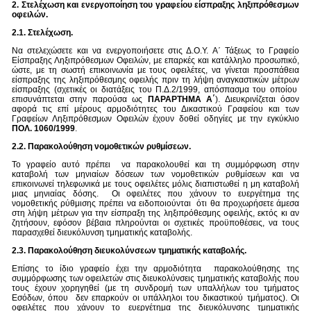
2. Στελέχωση και ενεργοποίηση του γραφείου είσπραξης ληξιπρόθεσμων
οφειλών.
2.1. Στελέχωση.
Να στελεχώσετε και να ενεργοποιήσετε στις Δ.Ο.Υ. Α΄ Τάξεως το Γραφείο
Είσπραξης Ληξιπρόθεσμων Οφειλών, με επαρκές και κατάλληλο προσωπικό,
ώστε, με τη σωστή επικοινωνία με τους οφειλέτες, να γίνεται προσπάθεια
είσπραξης της ληξιπρόθεσμης οφειλής πριν τη λήψη αναγκαστικών μέτρων
είσπραξης (σχετικές οι διατάξεις του Π.Δ.2/1999, απόσπασμα του οποίου
επισυνάπτεται στην παρούσα ως
ΠΑΡΑΡΤΗΜΑ Α΄
). Διευκρινίζεται όσον
αφορά τις επί μέρους αρμοδιότητες του Δικαστικού Γραφείου και των
Γραφείων Ληξιπρόθεσμων Οφειλών έχουν δοθεί οδηγίες με την εγκύκλιο
ΠΟΛ. 1060/1999
.
2.2. Παρακολούθηση νομοθετικών ρυθμίσεων.
Το γραφείο αυτό πρέπει να παρακολουθεί και τη συμμόρφωση στην
καταβολή των μηνιαίων δόσεων των νομοθετικών ρυθμίσεων και να
επικοινωνεί τηλεφωνικά με τους οφειλέτες μόλις διαπιστωθεί η μη καταβολή
μιας μηνιαίας δόσης. Οι οφειλέτες που χάνουν το ευεργέτημα της
νομοθετικής ρύθμισης πρέπει να ειδοποιούνται ότι θα προχωρήσετε άμεσα
στη λήψη μέτρων για την είσπραξη της ληξιπρόθεσμης οφειλής, εκτός κι αν
ζητήσουν, εφόσον βέβαια πληρούνται οι σχετικές προϋποθέσεις, να τους
παρασχεθεί διευκόλυνση τμηματικής καταβολής.
2.3. Παρακολούθηση διευκολύνσεων τμηματικής καταβολής.
Επίσης το ίδιο γραφείο έχει την αρμοδιότητα παρακολούθησης της
συμμόρφωσης των οφειλετών στις διευκολύνσεις τμηματικής καταβολής που
τους έχουν χορηγηθεί (με τη συνδρομή των υπαλλήλων του τμήματος
Εσόδων, όπου δεν επαρκούν οι υπάλληλοι του δικαστικού τμήματος). Οι
οφειλέτες που χάνουν το ευεργέτημα της διευκόλυνσης τμηματικής