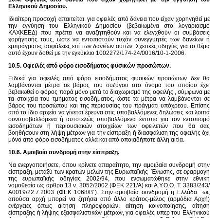
Ελληνικού Δημοσίου.
Ιδιαίτερη προσοχή απαιτείται για οφειλές από δάνεια που είχαν χορηγηθεί με
την εγγύηση του Ελληνικού Δημοσίου (βεβαιωμένα στο λογαριασμό
ΚΑΧΚΕΕΔ) που πρέπει να αναζητηθούν και να ελεγχθούν οι συμβάσεις
χορήγησής τους, ώστε να εντοπιστούν τυχόν συνεγγυητές των δανείων ή
εμπράγματες ασφάλειες επί των δανείων αυτών. Σχετικές οδηγίες για το θέμα
αυτό έχουν δοθεί με την εγκύκλιο 1002272/174-24/0016/10-1-2006.
10.5. Οφειλές από φόρο εισοδήματος φυσικών προσώπων.
Ειδικά για οφειλές από φόρο εισοδήματος φυσικών προσώπων δεν θα
λαμβάνονται μέτρα σε βάρος του συζύγου στο όνομα του οποίου έχει
βεβαιωθεί ο φόρος παρά μόνο μετά το διαχωρισμό της οφειλής , σύμφωνα με
τα στοιχεία του τμήματος εισοδήματος, ώστε τα μέτρα να λαμβάνονται σε
βάρος του προσώπου και της περιουσίας του πράγματι υπόχρεου. Επίσης
από το ίδιο αρχείο να γίνεται έρευνα στις υποβαλλόμενες δηλώσεις και λοιπά
συνυποβαλλόμενα ή αυτοτελώς υποβαλλόμενα έντυπα για τον εντοπισμό
εισοδημάτων ή περιουσιακών στοιχείων των οφειλετών που θα σας
βοηθήσουν στη λήψη μέτρων για την είσπραξη ή διασφάλιση της οφειλής όχι
μόνο από φόρο εισοδήματος αλλά και από οποιαδήποτε άλλη αιτία.
10.6. Αμοιβαία συνδρομή στην είσπραξη.
Να ενεργοποιήσετε, όπου κρίνετε απαραίτητο, την αμοιβαία συνδρομή στην
είσπραξη, μεταξύ των κρατών μελών της Ευρωπαϊκής Ένωσης, σε εφαρμογή
της ευρωπαϊκής οδηγίας 2002/94, που ενσωματώθηκε στην εθνική
νομοθεσία ως άρθρο 13 ν. 3052/2002 (ΦΕΚ 221/Α) και Α.Υ.Ο.Ο. Τ. 3383/243/
Α0019/22.7.2003 (ΦΕΚ 1068/Β΄). Στην αμοιβαία συνδρομή η Ελλάδα ως
αιτούσα αρχή μπορεί να ζητήσει από άλλο κράτος-μέλος (αρμόδια Αρχή)
ενέργειες όπως αίτηση πληροφοριών, αίτηση κοινοποίησης, αίτηση
είσπραξης ή λήψης εξασφαλιστικών μέτρων, για οφειλές υπερ του Ελληνικού