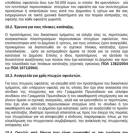
υποθέσεις οφειλετών άνω των 50.000 ευρώ, οι οποίοι θα ερευνήσουν για
τον εντοπισμό περιουσιακών στοιχείων του οφειλέτη και των συνυποχρέων
προσώπων ή απαιτήσεών τους κατά του Δημοσίου ή τρίτων και θα σας
ενημερώνουν σε τακτά χρονικά διαστήματα για την πορεία είσπραξης της
οφειλής του κάθε οφειλέτη χωριστά.
10.2. Έρευνα για τους πίνακες κατάταξης.
Ο προϊστάμενος του δικαστικού τμήματος να ελέγξει όλες τις περιπτώσεις
αναγκαστικών πλειστηριασμών περιουσιακών στοιχείων οφειλετών, που
επισπεύστηκαν από το Δημόσιο ή τρίτους, για τους οποίους έχετε αναγγελθεί,
προκειμένου να διαπιστωθεί αν οι σχετικοί πίνακες κατάταξης έχουν
τελεσιδικήσει , ώστε να εισπραχθούν άμεσα τα ποσά για τα οποία έχει
καταταγεί το Δημόσιο. Επίσης ο ίδιος προϊστάμενος να εξετάσει τη
δυνατότητα αναζήτησης των ποσών που έχει καταταγεί το Δημόσιο και πριν
την τελεσιδικία των πινάκων κατάταξης (σχετικές εγκύκλιες
ΠΟΛ 1382/2004
και
ΠΟΛ 1071/2004
).
10.3. Αναγγελία για χρέη πτωχών οφειλετών.
Για τους πτωχούς οφειλέτες να ελεγχθεί από τον προϊστάμενο του δικαστικού
τμήματος, εάν υπάρχουν οφειλές για τις οποίες δεν έχει γίνει αναγγελία στο
σύνδικο της πτώχευσης και στο Γραμματέα Πρωτοδικών και ελλείψει
συνδίκου στο Γραμματέα Πρωτοδικών ή τον εκκαθαριστή επιχείρησης και να
γίνουν άμεσα οι σχετικές αναγγελίες, αλλά και να ερευνηθούν οι περιπτώσεις
που έχει γίνει εκποίηση περιουσιακών στοιχείων από το σύνδικο ή τον
εκκαθαριστή και εάν το Δημόσιο έχει καταταγεί, ώστε να αναζητηθεί το προϊόν
της κατάταξης. Ιδιαίτερη προσοχή απαιτείται ως προς τον έλεγχο της πορείας
των πτωχεύσεων για να αποφευχθεί ο κίνδυνος παραγραφών, όπως με την
ολοκλήρωση του πτωχευτικού συμβιβασμού, την ανάκληση της πτωχευτικής
απόφασης κλπ.
10.4. Οφειλές από δάνεια που είχαν χορηγηθεί με την εγγύηση του