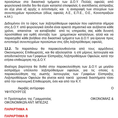
προσώπων στα δικαστικά τμήματα των Δ.Ο.Υ. Πολλές οφειλές από
φορολογικά έσοδα δεν θα είχαν καταστεί επισφαλείς ή ανεπίδεκτες είσπραξης
αν είχε γίνει εξ αρχής ο εντοπισμός και η αναγραφή των στοιχείων των
συνυποχρέων προσώπων (ιδίως οφειλές Α.Ε., Ε.Π.Ε., Ο.Ε., Κοινοπραξιών
κ.λπ.).
Δεδομένου ότι το ύψος των ληξιπρόθεσμων οφειλών που υφίσταται σήμερα
στις Δ.Ο.Υ. από φορολογικά έσοδα είναι αρκετά σημαντικό και αυξάνεται κάθε
χρόνο, απαιτείται να καταβληθεί από τις υπηρεσίες σας κάθε δυνατή
προσπάθεια για ορθή σύνταξη των χρηματικών καταλόγων, αλλά και να
παρασχεθεί κάθε βοήθεια στα δικαστικά τμήματα των Δ.Ο.Υ. για έρευνα προς
εντοπισμό συνυποχρέων προσώπων στις ήδη ληξιπρόθεσμες οφειλές.
12.2.
Τα παραπάνω θα παρακολουθούνται από τους αρμόδιους
Οικονομικούς Επιθεωρητές, και θα αξιολογείται η επί μέρους λειτουργία και
αποδοτικότητα των Γραφείων Είσπραξης Ληξιπροθέσμων Οφειλών, κατά την
ετήσια επιθεώρηση της Δ.Ο.Υ.
Ιδιαίτερη βαρύτητα θα δοθεί στην παρακολούθηση των Δ.Ο.Υ. με μεγάλο
εισπράξιμο υπόλοιπο ληξιπρόθεσμων οφειλών, για τις οποίες η
παρακολούθηση της σωστής λειτουργίας των Γραφείων Είσπραξης
Ληξιπροθέσμων Οφειλών θα γίνεται κατά τακτά χρονικά διαστήματα τόσο
από την οικονομική Επιθεώρηση, όσο και από την Κ.Υ.
Ακριβές αντίγραφο Ο
ΥΦΥΠΟΥΡΓΟΣ
Η Προϊσταμένη της Γραμματείας ΟΙΚΟΝΟΜΙΑΣ &
ΟΙΚΟΝΟΜΙΚΩΝ ΑΝΤ. ΜΠΕΖΑΣ
ΠΑΡΑΡΤΗΜΑ Α
ΠΑΡΑΡΤΗΜΑ Β