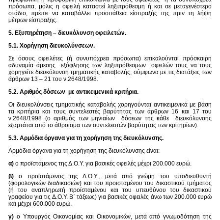
πρόσωπα, μόλις η οφειλή καταστεί ληξιπρόθεσμη ή και σε μεταγενέστερο
στάδιο, πρέπει να καταβάλλει προσπάθεια είσπραξής της πριν τη λήψη
μέτρων είσπραξης.
5. Εξυπηρέτηση – διευκόλυνση οφειλετών.
5.1. Χορήγηση διευκολύνσεων.
Σε όσους οφειλέτες (ή συνυπόχρεα πρόσωπα) επικαλούνται πρόσκαιρη
αδυναμία άμεσης εξόφλησης των ληξιπρόθεσμων οφειλών τους να τους
χορηγείτε διευκόλυνση τμηματικής καταβολής, σύμφωνα με τις διατάξεις των
άρθρων 13 – 21 του ν.2648/1998.
5.2. Αριθμός δόσεων με αντικειμενικά κριτήρια.
Οι διευκολύνσεις τμηματικής καταβολής χορηγούνται αντικειμενικά με βάση
τα κριτήρια και τους συντελεστές βαρύτητας των άρθρων 16 και 17 του
ν.2648/1998 (ο αριθμός των μηνιαίων δόσεων της κάθε διευκόλυνσης
εξαρτάται από το άθροισμα των συντελεστών βαρύτητας των κριτηρίων).
5.3. Αρμόδια όργανα για τη χορήγηση της διευκόλυνσης.
Αρμόδια όργανα για τη χορήγηση της διευκόλυνσης είναι:
α)
ο προϊστάμενος της Δ.Ο.Υ. για βασικές οφειλές μέχρι 200.000 ευρώ.
β)
ο προϊστάμενος της Δ.Ο.Υ., μετά από γνώμη του υποδιευθυντή
(φορολογικών διαδικασιών) και του προϊσταμένου του δικαστικού τμήματος
(ή του αναπληρωτή προϊσταμένου και του υπευθύνου του δικαστικού
γραφείου για τις Δ.Ο.Υ. Β΄ τάξεως) για βασικές οφειλές άνω των 200.000 ευρώ
και μέχρι 600.000 ευρώ.
γ)
ο Υπουργός Οικονομίας και Οικονομικών, μετά από γνωμοδότηση της