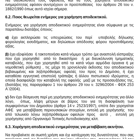
Να διευκολύνετε τους οφειλέτες και να τους χορηγείτε αποδεικτικό
ενημερότητας εφόσον συντρέχουν οι προϋποθέσεις του άρθρου 26 του ν.
1882/1990 όπως αυτό ισχύει σήμερα.
6.2. Ποιος θεωρείται ενήμερος για χορήγηση αποδεικτικού.
Ενήμερος για χορήγηση αποδεικτικού ενημερότητας είναι σύμφωνα με τις
παραπάνω διατάξεις όποιος:
α)
έχει εκπληρώσει τις υποχρεώσεις του περί υποβολής δήλωσης
φορολογίας εισοδήματος, και δηλώσεων απόδοσης φόρου προστιθέμενης
αξίας.
β)
έχει εξοφλήσει ή τακτοποιήσει κατά νόμιμο τρόπο (με αναστολή είσπραξης
που έχει χορηγηθεί από το δικαστήριο ή με διευκόλυνση τμηματικής
καταβολής, που έχει χορηγηθεί από τα κατά νόμο αρμόδια όργανα ή με
νομοθετική ρύθμιση) , τις μέχρι τη χρονολογία έκδοσης του αποδεικτικού
βεβαιωμένες και ληξιπρόθεσμες οφειλές του προς το Δημόσιο, ή έχει
καταθέσει εγγυητική επιστολή τράπεζας ή άλλου πιστωτικού ιδρύματος, η
οποία διασφαλίζει την καταβολή της οφειλής μαζί με τις προσαυξήσεις της,
(διατάξεις της παραγράφου 1 του άρθρου 29 του ν. 3296/2004 - ΦΕΚ 253
Α΄/2004).
γ)
δεν έχει δέσμευση περί μη χορήγησης αποδεικτικού ενημερότητας για άλλο
λόγο, όπως, λήψη μέτρων σε βάρος του για τη διασφάλιση των
συμφερόντων του Δημοσίου (άρθρο 14 ν. 2523/1997), οπότε δεν χορηγείται
ΑΦΕ για μεταβίβαση περιουσιακών στοιχείων, εντολή μη χορήγησής του
από τελωνείο λόγω ληξιπρόθεσμων οφειλών προς αυτό , εντολή μη
χορήγησης από Οργανισμό Τοπικής Αυτοδιοίκησης κλπ.
6.3. Χορήγηση αποδεικτικού ενημερότητας για μεταβίβαση ακινήτου.
Να προβαίνετε σε σωστή χρήση και όχι κατάχρηση της δυνατότητας που σας