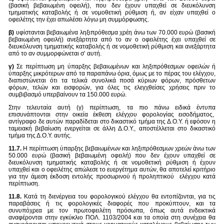
(βασική βεβαιωμένη οφειλή), που δεν έχουν υπαχθεί σε διευκόλυνση
τμηματικής καταβολής ή σε νομοθετική ρύθμιση ή, αν είχαν υπαχθεί ο
οφειλέτης την έχει απωλέσει λόγω μη συμμόρφωσης.
β)
υφίστανται βεβαιωμένα ληξιπρόθεσμα χρέη άνω των 70.000 ευρώ (βασική
βεβαιωμένη οφειλή) ανεξάρτητα από το αν ο οφειλέτης έχει υπαχθεί σε
διευκόλυνση τμηματικής καταβολής ή σε νομοθετική ρύθμιση και ανεξάρτητα
από το αν συμμορφώνεται σ’ αυτή.
γ)
Σε περίπτωση μη ύπαρξης βεβαιωμένων και ληξιπρόθεσμων οφειλών ή
ύπαρξης μικρότερων από τα παραπάνω όρια, όμως με το πέρας του ελέγχου,
διαπιστώνεται ότι τα τελικά συνολικά ποσά κύριων φόρων, πρόσθετων
φόρων, τελών και εισφορών, για όλες τις ελεγχθείσες χρήσεις πριν το
συμβιβασμό υπερβαίνουν τα 150.000 ευρώ.
Στην τελευταία αυτή (γ) περίπτωση, τα πιο πάνω ειδικά έντυπα
επισυνάπτονται στην οικεία έκθεση ελέγχου φορολογίας εισοδήματος,
αντίγραφο δε αυτών παραδίδεται στο δικαστικό τμήμα της Δ.Ο.Υ. ή εφόσον η
ταμειακή βεβαίωση ενεργείται σε άλλη Δ.Ο.Υ., αποστέλλεται στο δικαστικό
τμήμα της Δ.Ο.Υ. αυτής.
11.7.
Η περίπτωση ύπαρξης βεβαιωμένων και ληξιπρόθεσμων χρεών άνω των
50.000 ευρώ (βασική βεβαιωμένη οφειλή) που δεν έχουν υπαχθεί σε
διευκόλυνση τμηματικής καταβολής ή σε νομοθετική ρύθμιση ή έχουν
υπαχθεί και ο οφειλέτης απώλεσε το ευεργέτημα αυτών, θα αποτελεί κριτήριο
για την άμεση έκδοση εντολής προσωρινού ή προληπτικού ελέγχου κατά
περίπτωση.
11.8.
Κατά τη διενέργεια του φορολογικού ελέγχου θα εντοπίζονται, για τις
παραβάσεις ή τις φορολογικές διαφορές που προκύπτουν, και τα
συνυπόχρεα με τον πρωτοφειλέτη πρόσωπα, όπως αυτά ενδεικτικά
αναφέρονται στην εγκύκλιο ΠΟΛ. 1103/2004 και τα οποία στη συνέχεια θα