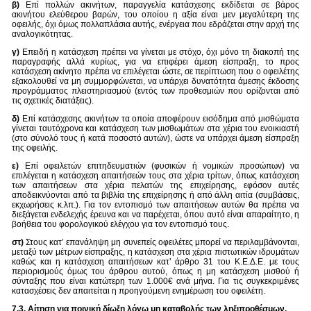
β)
Επί πολλών ακινήτων, παραγγελία κατάσχεσης εκδίδεται σε βάρος
ακινήτου ελεύθερου βαρών, του οποίου η αξία είναι μεν μεγαλύτερη της
οφειλής, όχι όμως πολλαπλάσια αυτής, ενέργεια που εδράζεται στην αρχή της
αναλογικότητας.
γ)
Επειδή η κατάσχεση πρέπει να γίνεται με στόχο, όχι μόνο τη διακοπή της
παραγραφής αλλά κυρίως, για να επιφέρει άμεση είσπραξη, το προς
κατάσχεση ακίνητο πρέπει να επιλέγεται ώστε, σε περίπτωση που ο οφειλέτης
εξακολουθεί να μη συμμορφώνεται, να υπάρχει δυνατότητα άμεσης έκδοσης
προγράμματος πλειστηριασμού (εντός των προθεσμιών που ορίζονται από
τις σχετικές διατάξεις).
δ)
Επί κατάσχεσης ακινήτων τα οποία αποφέρουν εισόδημα από μισθώματα
γίνεται ταυτόχρονα και κατάσχεση των μισθωμάτων στα χέρια του ενοικιαστή
(στο σύνολό τους ή κατά ποσοστό αυτών), ώστε να υπάρχει άμεση είσπραξη
της οφειλής.
ε)
Επί οφειλετών επιτηδευματιών (φυσικών ή νομικών προσώπων) να
επιλέγεται η κατάσχεση απαιτήσεών τους στα χέρια τρίτων, όπως κατάσχεση
των απαιτήσεων στα χέρια πελατών της επιχείρησης, εφόσον αυτές
αποδεικνύονται από τα βιβλία της επιχείρησης ή από άλλη αιτία (συμβάσεις,
εκχωρήσεις κ.λπ.). Για τον εντοπισμό των απαιτήσεων αυτών θα πρέπει να
διεξάγεται ενδελεχής έρευνα και να παρέχεται, όπου αυτό είναι απαραίτητο, η
βοήθεια του φορολογικού ελέγχου για τον εντοπισμό τους.
στ)
Στους κατ’ επανάληψη μη συνεπείς οφειλέτες μπορεί να περιλαμβάνονται,
μεταξύ των μέτρων είσπραξης, η κατάσχεση στα χέρια πιστωτικών ιδρυμάτων
καθώς και η κατάσχεση απαιτήσεων κατ’ άρθρο 31 του Κ.Ε.Δ.Ε. με τους
περιορισμούς όμως του άρθρου αυτού, όπως η μη κατάσχεση μισθού ή
σύνταξης που είναι κατώτερη των 1.000€ ανά μήνα. Για τις συγκεκριμένες
κατασχέσεις δεν απαιτείται η προηγούμενη ενημέρωση του οφειλέτη.
7.3. Αίτηση για ποινική δίωξη λόγω μη καταβολής των ληξιπροθέσμων.