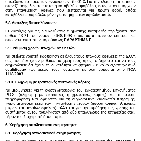
υπερβαίνει το ποσό των εννιακοσίων (900) €
.
Για την εξέταση της αίτησης
επανεξέτασης δεν απαιτείται η καταβολή παραβόλου, εκτός κι αν υπάρχουν
στην επανεξέταση οφειλές που εξετάζονται για πρώτη φορά, οπότε
καταβάλλεται παράβολο μόνο για το τμήμα των οφειλών αυτών.
5.8.Διατάξεις διευκολύνσεων.
Οι διατάξεις για τις διευκολύνσεις τμηματικής καταβολής περιέχονται στα
άρθρα 13-21 του νόμου 2648/1998 όπως αυτά ισχύουν σήμερα και
επισυνάπτονται στην παρούσα ως
ΠΑΡΑΡΤΗΜΑ Γ΄.
5.9. Ρύθμιση χρεών πτωχών οφειλετών.
Να στείλετε γραπτή ειδοποίηση σε όλους τους πτωχούς οφειλέτες της Δ.Ο.Υ.
σας που δεν έχουν ρυθμίσει τα χρέη τους προς το Δημόσιο και να τους
ενημερώσετε ότι έχουν τη δυνατότητα να ζητήσουν ευνοϊκό εξωπτωχευτικό
συμβιβασμό των χρεών τους, σύμφωνα με όσα ορίζονται στην
ΠΟΛ
1118/2003
.
5.10. Πληρωμή με τραπεζικές πιστωτικές κάρτες.
Να μεριμνήσετε για τη σωστή λειτουργία του εγκατεστημένου μηχανήματος
P.O.S. (πληρωμή με πιστωτικές ή χρεωστικές κάρτες) και τη σωστή
πληροφόρηση των οφειλετών για τη συγκεκριμένη διαδικασία πληρωμής
χωρίς μεταφορά μετρητών ή κατάθεση επιταγών (αφορά κυρίως πληρωμές
μικρών και μεσαίων οφειλών), αλλά και για την εκμάθηση της χρήσης του
συστήματος αυτού τουλάχιστον από δύο υπαλλήλους της υπηρεσίας σας,
πέραν του διαχειριστή ή του ταμία.
6. Χορήγηση αποδεικτικού ενημερότητας.
6.1. Χορήγηση αποδεικτικού ενημερότητας.