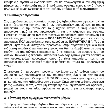
καταβολής πρέπει να ειδοποιούνται ότι θα προχωρήσετε άμεσα στη λήψη
μέτρων για την είσπραξη της ληξιπρόθεσμης οφειλής, εκτός κι αν ζητήσουν
άλλη διευκόλυνση (δεύτερη ή τρίτη), εφόσον υπάρχει αυτή η δυνατότητα.
3. Συνυπόχρεα πρόσωπα.
Στις αρμοδιότητες του γραφείου είσπραξης ληξιπρόθεσμων οφειλών ανήκει
και η έρευνα για τον εντοπισμό των συνυποχρέων προσώπων, τα οποία
ευθύνονται με την περιουσία τους (έχουν αστική ευθύνη έναντι του
Δημοσίου) , μαζί με τον πρωτοφειλέτη, για την πληρωμή της οφειλής.
Ενδεικτική απαρίθμηση των συνυποχρέων προσώπων, κατά περίπτωση και
φορολογία, γίνεται στην εγκύκλιο
ΠΟΛ 1103/ 2004
(ολόκληρο το κείμενο της
παραπάνω ΠΟΛ επισυνάπτεται στην παρούσα ως
ΠΑΡΑΡΤΗΜΑ Β΄
). Το ότι η
απαρίθμηση των συνυποχρέων προσώπων στην παραπάνω εγκύκλιο είναι
ενδεικτική αποδεικνύεται από το γεγονός ότι δεν περιλαμβάνεται σε αυτή η
ευθύνη του αποκτώντος επιχείρηση κατά τις διατάξεις του άρθρου 479 του
Αστικού Κώδικα. Ως εκ τούτου απαιτείται ενδελεχής έρευνα για τον εντοπισμό
των συνυποχρέων προσώπων, όπου δε είναι απαραίτητο πρέπει να
παρέχεται προς το δικαστικό τμήμα η βοήθεια του τομέα του φορολογικού
ελέγχου.
Σημειώνεται ότι τα φυσικά πρόσωπα που έχουν αστική ευθύνη έναντι του
Δημοσίου, ως συνυπόχρεα με τον πρωτοφειλέτη, έχουν και την ποινική
ευθύνη του άρθρου 25 νόμου 1882/1990, όπως αυτό ισχύει σήμερα, λόγω
μη καταβολής των ληξιπρόθεσμων οφειλών. Όμως ποινική ευθύνη, σύμφωνα
με τις διατάξεις αυτές, λόγω μη καταβολής των ληξιπρόθεσμων οφειλών ,
μπορεί να έχουν και άλλα πρόσωπα και μάλιστα για μεγαλύτερο εύρος
οφειλών.
4. Είσπραξη πριν τη λήψη αναγκαστικών μέτρων.
Το Γραφείο Είσπραξης Ληξιπροθέσμων Οφειλών, με σωστή γραπτή,
τηλεφωνική ή προφορική επικοινωνία με τους οφειλέτες ή τα συνυπόχρεα