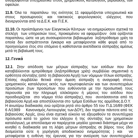
αναγράφονται υποχρεωτικά στους χρηματικούς καταλόγους βεβαίωσης των
οφειλών.
11.9.
Όλα τα παραπάνω της ενότητας 11 εφαρμόζονται υποχρεωτικά και
στους προσωρινούς και τακτικούς φορολογικούς ελέγχους που
διενεργούνται από τα Δ.Ε.Κ. και Π.Ε.Κ.
11.10.
Οι προϊστάμενοι των Ελεγκτικών Κέντρων να ενημερώσουν σχετικά τα
στελέχη των υπηρεσιών τους, προκειμένου να εφαρμόζουν όσα ορίζονται
παραπάνω, ώστε να μη συσσωρεύονται βεβαιωμένα ληξιπρόθεσμα χρέη τα
οποία δεν εισπράττονται έγκαιρα και μεταφέρονται κάθε φορά από το
προηγούμενο έτος στο επόμενο ή καθίστανται ανεπίδεκτα είσπραξης αμέσως
μετά τη βεβαίωσή τους.
12. Γενικά
12.1
. Στην απόδοση των μέτρων είσπραξης των εσόδων που δεν
καταβάλλονται εμπρόθεσμα (ληξιπρόθεσμα χρέη) συμβάλλει σημαντικά η
ορθότητα σύνταξης (από τη βεβαιούσα Αρχή) των νόμιμων τίτλων είσπραξης.
Επίσης συμβάλλει θετικά στην άμεση είσπραξη η αναγραφή στους
χρηματικούς καταλόγους εκτός των πρωτοφειλετών και των συνυποχρέων
προσώπων (των προσώπων που ευθύνονται με την προσωπική τους
περιουσία για την πληρωμή ολόκληρου ή μέρους του εσόδου που
προσδιορίζεται στο νόμιμο τίτλο είσπραξης), που συντάσσονται από τη
βεβαιούσα Αρχή και αποστέλλονται στο τμήμα Εσόδων της αρμόδιας Δ.Ο.Υ.
Η ανωτέρω διαδικασία, ενώ ορίζεται ρητά στο άρθρο 55 του Π.Δ.16/89 (ΦΕΚ
6 Α/1989 Κανονισμός Λειτουργίας των ΔΟΥ), δεν τηρείται πάντοτε από τις
βεβαιούσες Αρχές, (ενώ είναι σχετικά εύκολο να εξευρεθούν τα συνυπόχρεα
πρόσωπα κατά το χρόνο του ελέγχου ή της σύνταξης των χρηματικών
καταλόγων), με αποτέλεσμα να παρέρχεται μεγάλο χρονικό διάστημα μέχρι να
κινηθεί η διαδικασία για τη λήψη μέτρων είσπραξης σε βάρος τους (δεν
δεσμεύεται ούτε η χορήγηση αποδεικτικού ενημερότητας ) και να
μεταφέρεται η ευθύνη της έρευνας για την ανεύρεση των συνυποχρέων