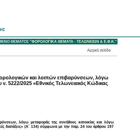
ΣΗΣ
ΟΜΕΝΟ ΘΕΜΑΤΟΣ
"ΦΟΡΟΛΟΓΙΚΑ ΘΕΜΑΤΑ - ΤΕΛΩΝΕΙΩΝ & Ε.Φ.Κ."
Aρχική σελίδα
φορολογικών και λοιπών επιβαρύνσεων, λόγω
υ ν. 5222/2025 «Εθνικός Τελωνειακός Κώδικας
αρύνσεων, λόγω μεταφοράς της συνήθους κατοικίας και λόγω
κές διατάξεις» (Α΄ 134) σύμφωνα με την παρ. 24 του άρθρου 197