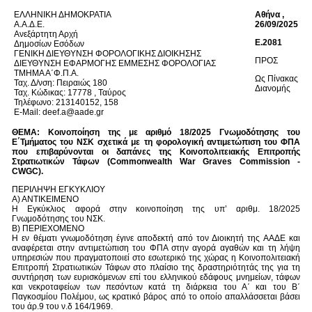
ΕΛΛΗΝΙΚΗ ΔΗΜΟΚΡΑΤΙΑ
Αθήνα ,
Α.Α.Δ.Ε.
26/09/2025
Ανεξάρτητη Αρχή
Ε.2081
Δημοσίων Εσόδων
ΓΕΝΙΚΗ ΔΙΕΥΘΥΝΣΗ ΦΟΡΟΛΟΓΙΚΗΣ ΔΙΟΙΚΗΣΗΣ
ΠΡΟΣ
ΔΙΕΥΘΥΝΣΗ ΕΦΑΡΜΟΓΗΣ ΕΜΜΕΣΗΣ ΦΟΡΟΛΟΓΙΑΣ
ΤΜΗΜΑ Α΄Φ.Π.Α.
Ως Πίνακας
Ταχ. Δ/νση: Πειραιώς 180
Διανομής
Ταχ. Κώδικας: 17778 , Ταύρος
Τηλέφωνο: 213140152, 158
E-Mail: deef.a@aade.gr
ΘΕΜΑ: Κοινοποίηση της με αριθμό 18/2025 Γνωμοδότησης του
Ε΄Τμήματος του ΝΣΚ σχετικά με τη φορολογική αντιμετώπιση του ΦΠΑ
που επιβαρύνονται οι δαπάνες της Κοινοπολιτειακής Επιτροπής
Στρατιωτικών Τάφων (Commonwealth War Graves Commission -
CWGC).
ΠΕΡΙΛΗΨΗ ΕΓΚΥΚΛΙΟΥ
Α) ΑΝΤΙΚΕΙΜΕΝΟ
Η Εγκύκλιος αφορά στην κοινοποίηση της υπ’ αριθμ. 18/2025
Γνωμοδότησης του ΝΣΚ.
Β) ΠΕΡΙΕΧΟΜΕΝΟ
Η εν θέματι γνωμοδότηση έγινε αποδεκτή από τον Διοικητή της ΑΑΔΕ και
αναφέρεται στην αντιμετώπιση του ΦΠΑ στην αγορά αγαθών και τη λήψη
υπηρεσιών που πραγματοποιεί στο εσωτερικό της χώρας η Κοινοπολιτειακή
Επιτροπή Στρατιωτικών Τάφων στο πλαίσιο της δραστηριότητάς της για τη
συντήρηση των ευρισκόμενων επί του ελληνικού εδάφους μνημείων, τάφων
και νεκροταφείων των πεσόντων κατά τη διάρκεια του Α΄ και του Β΄
Παγκοσμίου Πολέμου, ως κρατικό βάρος από το οποίο απαλλάσσεται βάσει
του άρ.9 του ν.δ 164/1969.