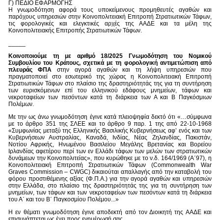
Γ) ΠΕΔΙΟ ΕΦΑΡΜΟΓΗΣ
Η γνωμοδότηση αφορά τους υποκείμενους προμηθευτές αγαθών και
παρόχους υπηρεσιών στην Κοινοπολιτειακή Επιτροπή Στρατιωτικών Τάφων,
τις φορολογικές και ελεγκτικές αρχές της ΑΑΔΕ και τα μέλη της
Κοινοπολιτειακής Επιτροπής Στρατιωτικών Τάφων.
_____
Κοινοποιούμε τη με αριθμό 18/2025 Γνωμοδότηση του Νομικού
Συμβουλίου του Κράτους, σχετικά με τη φορολογική αντιμετώπιση από
πλευράς ΦΠΑ
στην αγορά αγαθών και τη λήψη υπηρεσιών που
πραγματοποιεί στο εσωτερικό της χώρας η Κοινοπολιτειακή Επιτροπή
Στρατιωτικών Τάφων στο πλαίσιο της δραστηριότητάς της για τη συντήρηση
των ευρισκόμενων επί του ελληνικού εδάφους μνημείων, τάφων και
νεκροταφείων των πεσόντων κατά τη διάρκεια των Α και Β Παγκόσμιων
Πολέμων.
Με την ως άνω γνωμοδότηση έγινε κατά πλειοψηφία δεκτό ότι «…σύμφωνα
με το άρθρο 351 της ΣΛΕΕ και το άρθρο 9 παρ. 1 της από 22-10-1968
«Συμφωνίας μεταξύ της Ελληνικής Βασιλικής Κυβερνήσεως αφ’ ενός και των
Κυβερνήσεων Αυστραλίας, Καναδά, Ινδίας, Νέας Ζηλανδίας, Πακιστάν,
Νοτίου Αφρικής, Ηνωμένου Βασιλείου Μεγάλης Βρετανίας και Βορείου
Ιρλανδίας αφετέρου περί των εν Ελλάδι τάφων των μελών των στρατιωτικών
δυνάμεων την Κοινοπολιτείας», που κυρώθηκε με το ν.δ. 164/1969 (Α΄97), η
Κοινοπολιτειακή Επιτροπή Στρατιωτικών Τάφων (Commonwealth War
Graves Commission – CWGC) δικαιούται απαλλαγής από την καταβολή του
φόρου προστιθέμενης αξίας (Φ.Π.Α.) για την αγορά αγαθών και υπηρεσιών
στην Ελλάδα, στο πλαίσιο της δραστηριότητάς της για τη συντήρηση των
μνημείων, των τάφων και των νεκροταφείων των πεσόντων κατά τη διάρκεια
του Α΄ και του Β΄ Παγκοσμίου Πολέμου...»
Η εν θέματι γνωμοδότηση έγινε αποδεκτή από τον Διοικητή της ΑΑΔΕ και
επισυνάπτεται ως έχει προς ενημέρωσή σας.