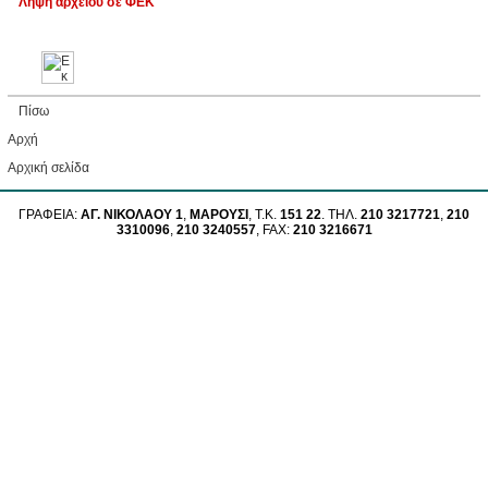
Λήψη αρχείου σε ΦΕΚ
Πίσω
Αρχή
Aρχική σελίδα
ΓΡΑΦΕΙΑ:
ΑΓ. ΝΙΚΟΛΑΟΥ 1
,
ΜΑΡΟΥΣΙ
, Τ.Κ.
151 22
. ΤΗΛ.
210 3217721
,
210
3310096
,
210 3240557
, FAX:
210 3216671