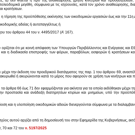
σίες: α) δεν θίγεται η προ της αναθεώρησης χρήση κινήτρων και προσαυξήσεων, 
λεοδομικά μεγέθη, σύμφωνα με τις ισχύουσες, κατά τον χρόνο αναθεώρησης, διατάξ
αι κρατήσεων.
η τήρηση της προϋπόθεσης εκκίνησης των οικοδομικών εργασιών έως και την 11η 
ικοδομικής αδείας ή αυτεπαγγέλτως ή
ου του άρθρου 44 του ν. 4495/2017 (Α’ 167).
 ορίζεται ότι με κοινή απόφαση των Υπουργών Περιβάλλοντος και Ενέργειας και Εθ
 και η διαδικασία επιστροφής των φόρων, παραβόλων, εισφορών ή κρατήσεων κα
τι μέχρι την έκδοση του προεδρικού διατάγματος της παρ. 1 του άρθρου 69, αναστ
υν ακυρωθεί ή ακυρώνονται κατά το μέρος που αφορούν σε χρήση των κινήτρων και
 τα άρθρα 66 έως 71 δεν εφαρμόζονται για ακίνητα για τα οποία εκδόθηκαν μέχρι τ
στην προστασία και ανάδειξη διατηρητέων κτιρίων και μνημείων, υπό την προϋπόθ
έκδοση και η υλοποίηση οικοδομικών αδειών διενεργούνται σύμφωνα με τα διαλαμβα
σχύος αυτού αρχίζει από τη δημοσίευσή του στην Εφημερίδα της Κυβερνήσεως, εκτός 
, 70 και 72 του
ν. 5197/2025