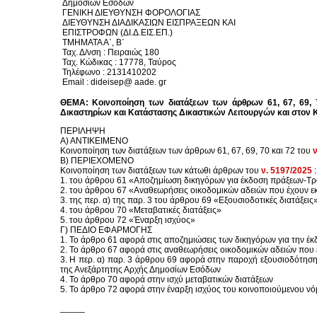
Δημοσίων Εσόδων
ΓΕΝΙΚΗ ΔΙΕΥΘΥΝΣΗ ΦΟΡΟΛΟΓΙΑΣ
ΔΙΕΥΘΥΝΣΗ ΔΙΑΔΙΚΑΣΙΩΝ ΕΙΣΠΡΑΞΕΩΝ ΚΑΙ
ΕΠΙΣΤΡΟΦΩΝ (ΔΙ.Δ.ΕΙΣ.ΕΠ.)
ΤΜΗΜΑΤΑ Α΄, Β΄
Ταχ. Δ/νση : Πειραιώς 180
Ταχ. Κώδικας : 17778, Ταύρος
Τηλέφωνο : 2131410202
Email
:
dideisep
@
aade
.
gr
ΘΕΜΑ: Κοινοποίηση των διατάξεων των άρθρων 61, 67, 69, 
Δικαστηρίων και Κατάστασης Δικαστικών Λειτουργών και στον Κώ
ΠΕΡΙΛΗΨΗ
Α) ΑΝΤΙΚΕΙΜΕΝΟ
Κοινοποίηση των διατάξεων των άρθρων 61, 67, 69, 70 και 72 του
ν
Β) ΠΕΡΙΕΧΟΜΕΝΟ
Κοινοποίηση των διατάξεων των κάτωθι άρθρων του
ν. 5197/2025
:
1. του άρθρου 61 «Αποζημίωση δικηγόρων για έκδοση πράξεων-Τ
2. του άρθρου 67 «Αναθεωρήσεις οικοδομικών αδειών που έχουν εκ
3. της περ. α) της παρ. 3 του άρθρου 69 «Εξουσιοδοτικές διατάξεις
4. του άρθρου 70 «Μεταβατικές διατάξεις»
5. του άρθρου 72 «Έναρξη ισχύος»
Γ) ΠΕΔΙΟ ΕΦΑΡΜΟΓΗΣ
1. Το άρθρο 61 αφορά στις αποζημιώσεις των δικηγόρων για την έ
2. Το άρθρο 67 αφορά στις αναθεωρήσεις οικοδομικών αδειών που 
3. Η περ. α) παρ. 3 άρθρου 69 αφορά στην παροχή εξουσιοδότηση
της Ανεξάρτητης Αρχής Δημοσίων Εσόδων
4. Το άρθρο 70 αφορά στην ισχύ μεταβατικών διατάξεων
5. Το άρθρο 72 αφορά στην έναρξη ισχύος του κοινοποιούμενου ν
_____