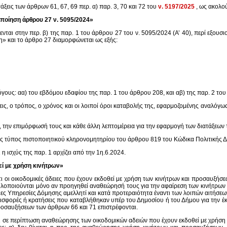
ξεις των άρθρων 61, 67, 69 περ. α) παρ. 3, 70 και 72 του
ν. 5197/2025
, ως ακολο
οίηση άρθρου 27 ν. 5095/2024»
ται στην περ. β) της παρ. 1 του άρθρου 27 του ν. 5095/2024 (Α’ 40), περί εξουσι
η» και το άρθρο 27 διαμορφώνεται ως εξής:
γους: αα) του εβδόμου εδαφίου της παρ. 1 του άρθρου 208, και αβ) της παρ. 2 το
, ο τρόπος, ο χρόνος και οι λοιποί όροι καταβολής της, εφαρμοζομένης αναλόγως 
ν, την επιμόρφωσή τους και κάθε άλλη λεπτομέρεια για την εφαρμογή των διατάξεων 
ος τύπος πιστοποιητικού κληρονομητηρίου του άρθρου 819 του Κώδικα Πολιτικής Δ
η ισχύς της παρ. 1 αρχίζει από την 1η.6.2024.
ί με χρήση κινήτρων»
ι οι οικοδομικές άδειες που έχουν εκδοθεί με χρήση των κινήτρων και προσαυξήσε
, υλοποιούνται μόνο αν προηγηθεί αναθεώρησή τους για την αφαίρεση των κινήτρων
ιες Υπηρεσίες Δόμησης αμελλητί και κατά προτεραιότητα έναντι των λοιπών αιτήσ
ισφορές ή κρατήσεις που καταβλήθηκαν υπέρ του Δημοσίου ή του Δήμου για την έ
ροσαυξήσεων των άρθρων 66 και 71 επιστρέφονται.
τι σε περίπτωση αναθεώρησης των οικοδομικών αδειών που έχουν εκδοθεί με χρήση 