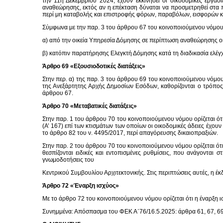
την 11η Δεκεμβρίου 2024, έχουν εκκινήσει οι οικοδομικές εργα
αναθεώρησης, εκτός αν η επέκταση δύναται να προσμετρηθεί στα πο
περί μη καταβολής και επιστροφής φόρων, παραβόλων, εισφορών κ
Σύμφωνα με την παρ. 3 του άρθρου 67 του κοινοποιούμενου νόμου 
α) από την οικεία Υπηρεσία Δόμησης σε περίπτωση αναθεώρησης ο
β) κατόπιν παρατήρησης Ελεγκτή Δόμησης κατά τη διαδικασία ελέγχ
Άρθρο 69 «Εξουσιοδοτικές διατάξεις»
Στην περ. α) της παρ. 3 του άρθρου 69 του κοινοποιούμενου νόμου
της Ανεξάρτητης Αρχής Δημοσίων Εσόδων, καθορίζονται ο τρόπος
άρθρου 67.
Άρθρο 70 «Μεταβατικές διατάξεις»
Στην παρ. 1 του άρθρου 70 του κοινοποιούμενου νόμου ορίζεται ό
(Α’ 167) επί των κτισμάτων των οποίων οι οικοδομικές άδειες έχο
το άρθρο 82 του ν. 4495/2017, περί απαγόρευσης δικαιοπραξιών.
Στην παρ. 2 του άρθρου 70 του κοινοποιούμενου νόμου ορίζεται ότι
θεσπίζονται ειδικές και εντοπισμένες ρυθμίσεις, που ανάγονται 
γνωμοδοτήσεις του
Κεντρικού Συμβουλίου Αρχιτεκτονικής. Στις περιπτώσεις αυτές, η 
Άρθρο 72 «Έναρξη ισχύος»
Με το άρθρο 72 του κοινοποιούμενου νόμου ορίζεται ότι η έναρξη ι
Συνημμένα: Απόσπασμα του ΦΕΚ Α΄76/16.5.2025: άρθρα 61, 67, 69