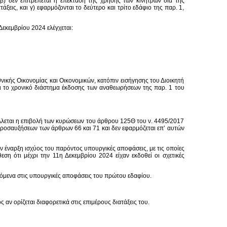
β) δεν επιτρέπεται η επέκταση της χρήσης των κινήτρων διά της
εις, και γ) εφαρμόζονται το δεύτερο και τρίτο εδάφιο της παρ. 1,
Δεκεμβρίου 2024 ελέγχεται:
νικής Οικονομίας και Οικονομικών, κατόπιν εισήγησης του Διοικητή
ι το χρονικό διάστημα έκδοσης των αναθεωρήσεων της παρ. 1 του
έλλεται η επιβολή των κυρώσεων του άρθρου 125Θ του ν. 4495/2017
 προσαυξήσεων των άρθρων 66 και 71 και δεν εφαρμόζεται επ’ αυτών
ην έναρξη ισχύος του παρόντος υπουργικές αποφάσεις, με τις οποίες
εση ότι μέχρι την 11η Δεκεμβρίου 2024 είχαν εκδοθεί οι σχετικές
νόμενα στις υπουργικές αποφάσεις του πρώτου εδαφίου.
αν ορίζεται διαφορετικά στις επιμέρους διατάξεις του.