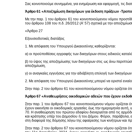
Σας κοινοποιούμε συνημμένα, για ενημέρωση και εφαρμογή, τις διατά
Άρθρο 61 «Αποζημίωση δικηγόρων για έκδοση πράξεων -Τροποπ
Με την παρ. 1 του άρθρου 61 του κοινοποιούμενου νόμου προστίθεν
του άρθρου 108 του π.δ. 26/2012 (Α’ 57) σχετικά με την αποζημίωσ
«Άρθρο 27
Εξουσιοδοτικές διατάξεις
1. Με απόφαση του Υπουργού Δικαιοσύνης καθορίζονται:
α) οι προϋποθέσεις εγγραφής των δικηγόρων στους ειδικούς καταλό
β) το ύψος της αποζημίωσης των δικηγόρων στις ως άνω περιπτώσεις
αποζημίωση,
γ) οι αναγκαίες εγγυήσεις για την αδιάβλητη επιλογή των δικηγόρω
2. Με απόφαση του Υπουργού Δικαιοσύνης μπορεί να οριστεί ενιαί
Στην παρ. 2 του άρθρου 61 του κοινοποιούμενου νόμου ορίζεται ότι 
Άρθρο 67 «Αναθεωρήσεις οικοδομικών αδειών που έχουν εκδοθε
Στην παρ. 1 του άρθρου 67 του κοινοποιούμενου νόμου ορίζεται ότ
έχουν εκκινήσει οι οικοδομικές εργασίες έως την ημερομηνία αυτή
70. Η αναθεώρηση του πρώτου εδαφίου διενεργείται από τις αρμόδ
και κράτησης υπέρ του Δημοσίου ή του Δήμου. Φόροι, παράβολα, ε
στη διαφορά της δόμησης λόγω της αφαίρεσης των κινήτρων και π
Στην παρ. 2 του άρθρου 67 του κοινοποιούμενου νόμου ορίζεται ό