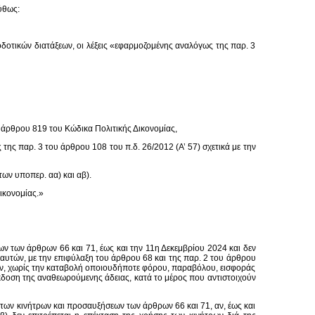
ύθως:
οδοτικών διατάξεων, οι λέξεις «εφαρμοζομένης αναλόγως της παρ. 3
υ άρθρου 819 του Κώδικα Πολιτικής Δικονομίας,
της παρ. 3 του άρθρου 108 του π.δ. 26/2012 (Α’ 57) σχετικά με την
των υποπερ. αα) και αβ).
ικονομίας.»
ων των άρθρων 66 και 71, έως και την 11η Δεκεμβρίου 2024 και δεν
 αυτών, με την επιφύλαξη του άρθρου 68 και της παρ. 2 του άρθρου
εων, χωρίς την καταβολή οποιουδήποτε φόρου, παραβόλου, εισφοράς
κδοση της αναθεωρούμενης άδειας, κατά το μέρος που αντιστοιχούν
των κινήτρων και προσαυξήσεων των άρθρων 66 και 71, αν, έως και