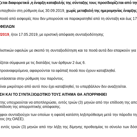
ίζεται διαφορετικά ,η έναρξη καταβολής της σύνταξης τους προσδιορίζεται από τ
 υπαχθούν στη ρύθμιση έως 30.09.2019,
χωρίς μεταβολή της ημερομηνίας έναρξης
 ποσό από εισφορές που δεν μπορούσε να παρακρατηθεί από τη σύνταξη και έως 17.0
ΟΦΕΙΛΩΝ
/2019
, ήτοι 17.05.2019, με οριστική απόφαση συνταξιοδότησης
τικών οφειλών με σκοπό τη συνταξιοδότηση και τα ποσά αυτά δεν επαρκούν για τ
ζεται σύμφωνα με τις διατάξεις των άρθρων 2 έως 6.
προαναφερόμενα, αφαιρούνται τα εφάπαξ ποσά που έχουν καταβληθεί.
ντάσσεται στην ρύθμιση του παρόντος.
ναι μικρότερο από αυτό που έχει καταβληθεί, το υπερβάλλον δεν αναζητείται.
Η ΚΑΙ ΤΟ ΣΥΝΤΑΞΙΟΔΟΤΙΚΟ ΤΟΥΣ ΑΙΤΗΜΑ ΘΑ ΑΠΟΡΡΙΦΘΕΙ
έτης υποχρεούται να αποπληρώσει, εντός τριών (3) μηνών από την επίδοση της απ
επίδοση της απορριπτικής απόφασης.
ψήφιοι συνταξιούχοι των οποίων η οφειλή κατέστη ληξιπρόθεσμη μετά την πάροδο τ
τος (πχ ΟΑΕΕ).
, εντός τριών (3) μηνών από την λήξη της δίμηνης προθεσμίας το σύνολο των δό