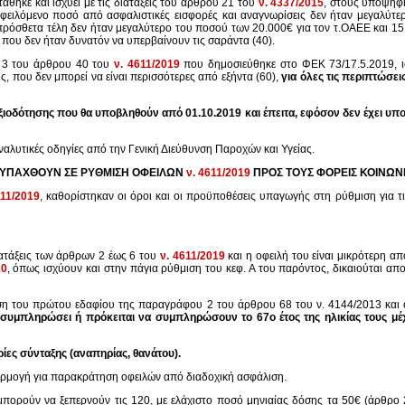
τάθηκε και ισχύει με τις διατάξεις του άρθρου 21 του
ν. 4337/2015
, στους υποψήφι
φειλόμενο ποσό από ασφαλιστικές εισφορές και αναγνωρίσεις δεν ήταν μεγαλύ
πρόσθετα τέλη δεν ήταν μεγαλύτερο του ποσού των 20.000€ για τον τ.ΟΑΕΕ και 15
 που δεν ήταν δυνατόν να υπερβαίνουν τις σαράντα (40).
υ 3 του άρθρου 40 του
ν. 4611/2019
που δημοσιεύθηκε στο ΦΕΚ 73/17.5.2019, ι
, που δεν μπορεί να είναι περισσότερες από εξήντα (60),
για όλες τις περιπτώσει
αξιοδότησης που θα υποβληθούν από 01.10.2019 και έπειτα, εφόσον δεν έχει υ
αλυτικές οδηγίες από την Γενική Διεύθυνση Παροχών και Υγείας.
Α ΥΠΑΧΘΟΥΝ ΣΕ ΡΥΘΜΙΣΗ ΟΦΕΙΛΩΝ
ν. 4611/2019
ΠΡΟΣ ΤΟΥΣ ΦΟΡΕΙΣ ΚΟΙΝΩΝΙ
611/2019
, καθορίστηκαν οι όροι και οι προϋποθέσεις υπαγωγής στη ρύθμιση για τι
ατάξεις των άρθρων 2 έως 6 του
ν. 4611/2019
και η οφειλή του είναι μικρότερη α
10
, όπως ισχύουν και στην πάγια ρύθμιση του κεφ. Α του παρόντος, δικαιούται απ
ηση του πρώτου εδαφίου της παραγράφου 2 του άρθρου 68 του ν. 4144/2013 και 
υμπληρώσει ή πρόκειται να συμπληρώσουν το 67ο έτος της ηλικίας τους μέχρ
ες σύνταξης (αναπηρίας, θανάτου).
φαρμογή για παρακράτηση οφειλών από διαδοχική ασφάλιση.
μπορούν να ξεπερνούν τις 120, με ελάχιστο ποσό μηνιαίας δόσης τα 50€ (άρθρο 