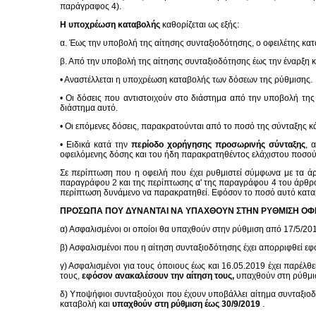
παράγραφος 4).
Η υποχρέωση καταβολής
καθορίζεται ως εξής:
α. Έως την υποβολή της αίτησης συνταξιοδότησης, ο οφειλέτης κα
β. Από την υποβολή της αίτησης συνταξιοδότησης έως την έναρξη 
• Αναστέλλεται η υποχρέωση καταβολής των δόσεων της ρύθμισης.
• Οι δόσεις που αντιστοιχούν στο διάστημα από την υποβολή τη
διάστημα αυτό.
• Οι επόμενες δόσεις, παρακρατούνται από το ποσό της σύνταξης 
• Ειδικά κατά την
περίοδο χορήγησης προσωρινής σύνταξης
, 
οφειλόμενης δόσης και του ήδη παρακρατηθέντος ελάχιστου ποσού 
Σε περίπτωση που η οφειλή που έχει ρυθμιστεί σύμφωνα με τα 
παραγράφου 2 και της περίπτωσης α' της παραγράφου 4 του άρθρ
περίπτωση δυνάμενο να παρακρατηθεί. Εφόσον το ποσό αυτό καταβ
ΠΡΟΣΩΠΑ ΠΟΥ ΔΥΝΑΝΤΑΙ ΝΑ ΥΠΑΧΘΟΥΝ ΣΤΗΝ ΡΥΘΜΙΣΗ ΟΦ
α) Ασφαλισμένοι οι οποίοι θα υπαχθούν στην ρύθμιση από 17/5/201
β) Ασφαλισμένοι που η αίτηση συνταξιοδότησης έχει απορριφθεί εφ
γ) Ασφαλισμένοι για τους όποιους έως και 16.05.2019 έχει παρέλ
τους,
εφόσον ανακαλέσουν την αίτηση τους,
υπαχθούν στη ρύθμισ
δ) Υποψήφιοι συνταξιούχοι που έχουν υποβάλλει αίτημα συνταξιοδότ
καταβολή και
υπαχθούν στη ρύθμιση έως 30/9/2019
.