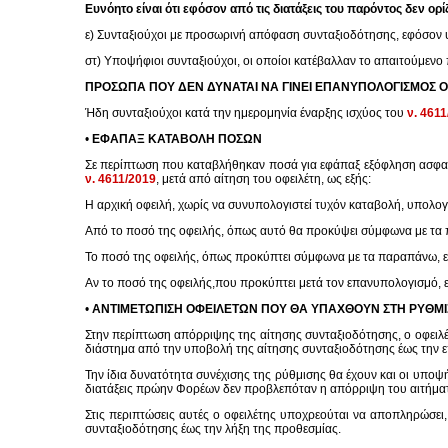
Ευνόητο είναι ότι εφόσον από τις διατάξεις του παρόντος δεν ορ
ε) Συνταξιούχοι με προσωρινή απόφαση συνταξιοδότησης, εφόσον
στ) Υποψήφιοι συνταξιούχοι, οι οποίοι κατέβαλλαν το απαιτούμενο
ΠΡΟΣΩΠΑ ΠΟΥ ΔΕΝ ΔΥΝΑΤΑΙ ΝΑ ΓΙΝΕΙ ΕΠΑΝΥΠΟΛΟΓΙΣΜΟΣ 
Ήδη συνταξιούχοι κατά την ημερομηνία έναρξης ισχύος του
ν. 4611
•
ΕΦΑΠΑΞ ΚΑΤΑΒΟΛΗ ΠΟΣΩΝ
Σε περίπτωση που καταβλήθηκαν ποσά για εφάπαξ εξόφληση ασφαλισ
ν. 4611/2019
, μετά από αίτηση του οφειλέτη, ως εξής:
Η αρχική οφειλή, χωρίς να συνυπολογιστεί τυχόν καταβολή, υπολογί
Από το ποσό της οφειλής, όπως αυτό θα προκύψει σύμφωνα με τα 
Το ποσό της οφειλής, όπως προκύπτει σύμφωνα με τα παραπάνω, ε
Αν το ποσό της οφειλής,που προκύπτει μετά τον επανυπολογισμό, εί
•
ΑΝΤΙΜΕΤΩΠΙΣΗ ΟΦΕΙΛΕΤΩΝ ΠΟΥ ΘΑ ΥΠΑΧΘΟΥΝ ΣΤΗ ΡΥΘΜΙΣ
Στην περίπτωση απόρριψης της αίτησης συνταξιοδότησης, ο οφειλ
διάστημα από την υποβολή της αίτησης συνταξιοδότησης έως την 
Την ίδια δυνατότητα συνέχισης της ρύθμισης θα έχουν και οι υπο
διατάξεις πρώην Φορέων δεν προβλεπόταν η απόρριψη του αιτήμα
Στις περιπτώσεις αυτές ο οφειλέτης υποχρεούται να αποπληρώσει
συνταξιοδότησης έως την λήξη της προθεσμίας.