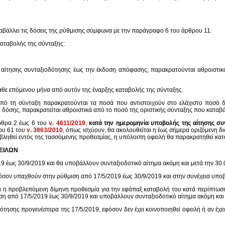
ταβάλλει τις δόσεις της ρύθμισης σύμφωνα με την παράγραφο 6 του άρθρου 11.
καταβολής της σύνταξης:
ς αίτησης συνταξιοδότησης έως την έκδοση απόφασης, παρακρατούνται αθροιστικ
κάθε επόμενου μήνα από αυτόν της έναρξης καταβολής της σύνταξης.
από τη σύνταξη παρακρατούνται τα ποσά που αντιστοιχούν στο ελάχιστο ποσό
δόσης, παρακρατείται αθροιστικά από το ποσό της οριστικής σύνταξης που καταβάλ
άρθρα 2 έως 6 του
ν. 4611/2019
,
κατά την ημερομηνία υποβολής της αίτησης σ
ου 61 του
ν. 3863/2010
, όπως ισχύουν, θα ακολουθείται η έως σήμερα οριζόμενη δ
ληθεί εντός της τασσόμενης προθεσμίας, η υπόλοιπη οφειλή θα παρακρατηθεί κατ
ΕΙΛΩΝ
9 έως 30/9/2019 και θα υποβάλλουν συνταξιοδοτικό αίτημα ακόμη και μετά την 30.
όσον υπαχθούν στην ρύθμιση από 17/5/2019 έως 30/9/2019 και στην συνέχεια υποβ
θει η προβλεπόμενη δίμηνη προθεσμία για την εφάπαξ καταβολή του κατά περίπτωσ
η από 17/5/2019 έως 30/9/2019 και υποβάλλουν συνταξιοδοτικό αίτημα ακόμη και 
ησης προγενέστερα της 17/5/2019, εφόσον δεν έχει κοινοποιηθεί οφειλή ή αν έχει