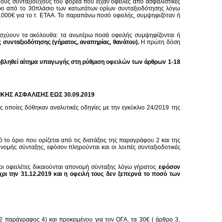
ους συνταξιούχους του φορέα που είχαν οφειλές από ασφαλιστικές
τερο από το 30πλάσιο των κατωτάτων ορίων συνταξιοδότησης λόγω
.000€ για το τ. ΕΤΑΑ. Το παραπάνω ποσό οφειλής, συμψηφιζόταν ή
σχύουν τα ακόλουθα: τα ανωτέρω ποσά οφειλής συμψηφίζονται ή
ς συνταξιοδότησης (γήρατος, αναπηρίας, θανάτου).
Η πρώτη δόση
ποβληθεί αίτημα υπαγωγής στη ρύθμιση οφειλών των άρθρων 1-18
ΚΗΣ ΑΣΦΑΛΙΣΗΣ ΕΩΣ 30.09.2019
ς οποίες δόθηκαν αναλυτικές οδηγίες με την εγκύκλιο 24/2019 της
πό το όριο που ορίζεται από τις διατάξεις της παραγράφου 2 και της
ονομής σύνταξης, εφόσον πληρούνται και οι λοιπές συνταξιοδοτικές
οι οφειλέτες δικαιούνται απονομή σύνταξης λόγω γήρατος
εφόσον
ι την 31.12.2019 και η οφειλή τους δεν ξεπερνά το ποσό των
2 παράγραφος 4) και προκειμένου για τον ΟΓΑ, τα 30€ ( άρθρο 3,