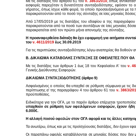
Με τις διατάξεις του άρθρου 61 του
ν. 3863/2010
, όπως αντικατασ
εισφορές παρεχόταν η δυνατότητα συνταξιοδότησης, εφόσον το ο
γήρατος, όπως ίσχυε κάθε φορά, το οποίο προσαυξανόμενο με τα 
παρακρατούνταν από το ποσό της σύνταξης σε ίσες μηνιαίες δόσεις
Από 17/05/2019 με τις διατάξεις του εδαφίου α της παραγράφο
παρακρατούνται από τα ποσά των συντάξεων σε ίσες μηνιαίες δόσεις
παρακρατείται από τον πρώτο μήνα απονομής της σύνταξης.
Η προαναφερθείσα διάταξη θα έχει εφαρμογή για αιτήματα συντ
του
ν. 4611/2019
έως 30.09.2019
Για τις περιπτώσεις συνταξιοδότησης λόγω αναπηρίας θα δοθούν αν
Β. ΔΙΚΑΙΩΜΑ ΚΑΤΑΒΟΛΗΣ ΣΥΝΤΑΞΗΣ ΣΕ ΟΦΕΙΛΕΤΕΣ ΠΟΥ Θ
Με τις διατάξεις των άρθρων 1 έως 18 του Κεφαλαίου Α' του
ν. 4
Γενικής Διεύθυνσης Εισφορών.
ΔΙΚΑΙΩΜΑ ΣΥΝΤΑΞΙΟΔΟΤΗΣΗΣ (άρθρο 9)
Ασφαλισμένος ο οποίος θα υπαχθεί σε ρύθμιση σύμφωνα με τις δι
περίπτωσης α' της παραγράφου 4 του άρθρου 61 του
ν. 3863/20
προϋποθέσεις.
Ειδικότερα για τον ΟΓΑ, με το παρόν άρθρο επέρχεται τροποποί
υπαχθούν σε ρύθμιση των οφειλόμενων εισφορών, έχουν ήδη σ
6.000€.
Η αλλαγή ποσού οφειλών στον ΟΓΑ αφορά και τις άλλες κατηγορί
Τα ανωτέρω, όπως και με τις προϊσχύουσες διατάξεις, δεν έχουν ε
Οι παραπάνω οφειλές καταβάλλονται σε μηνιαίες δόσεις που δεν 