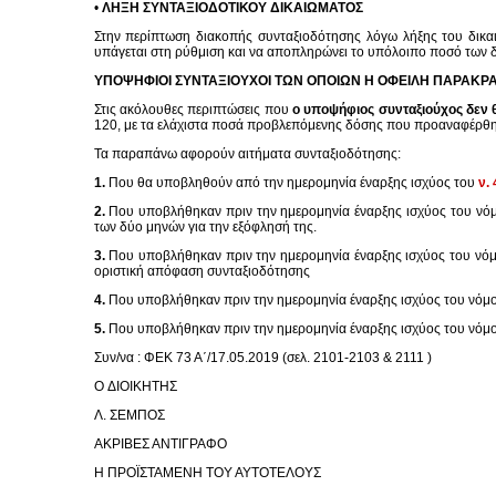
•
ΛΗΞΗ ΣΥΝΤΑΞΙΟΔΟΤΙΚΟΥ ΔΙΚΑΙΩΜΑΤΟΣ
Στην περίπτωση διακοπής συνταξιοδότησης λόγω λήξης του δικαι
υπάγεται στη ρύθμιση και να αποπληρώνει το υπόλοιπο ποσό των 
ΥΠΟΨΗΦΙΟΙ ΣΥΝΤΑΞΙΟΥΧΟΙ ΤΩΝ ΟΠΟΙΩΝ Η ΟΦΕΙΛΗ ΠΑΡΑΚΡΑΤ
Στις ακόλουθες περιπτώσεις που
ο υποψήφιος συνταξιούχος δεν 
120, με τα ελάχιστα ποσά προβλεπόμενης δόσης που προαναφέρθη
Τα παραπάνω αφορούν αιτήματα συνταξιοδότησης:
1.
Που θα υποβληθούν από την ημερομηνία έναρξης ισχύος του
ν.
2.
Που υποβλήθηκαν πριν την ημερομηνία έναρξης ισχύος του νόμ
των δύο μηνών για την εξόφλησή της.
3.
Που υποβλήθηκαν πριν την ημερομηνία έναρξης ισχύος του νόμο
οριστική απόφαση συνταξιοδότησης
4.
Που υποβλήθηκαν πριν την ημερομηνία έναρξης ισχύος του νόμου
5.
Που υποβλήθηκαν πριν την ημερομηνία έναρξης ισχύος του νόμου
Συν/να : ΦΕΚ 73 Α΄/17.05.2019 (σελ. 2101-2103 & 2111 )
O ΔΙΟΙΚΗΤΗΣ
Λ. ΣΕΜΠΟΣ
ΑΚΡΙΒΕΣ ΑΝΤΙΓΡΑΦΟ
Η ΠΡΟΪΣΤΑΜΕΝΗ ΤΟΥ ΑΥΤΟΤΕΛΟΥΣ