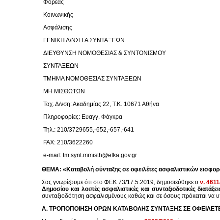
Φορέας
Κοινωνικής
Ασφάλισης
ΓΕΝΙΚΗ Δ/ΝΣΗ Α ΣΥΝΤΑΞΕΩΝ
ΔΙΕΥΘΥΝΣH ΝΟΜΟΘΕΣΙΑΣ & ΣΥΝΤΟΝΙΣΜΟΥ
ΣΥΝΤΑΞΕΩΝ
ΤΜΗΜΑ ΝΟΜΟΘΕΣΙΑΣ ΣΥΝΤΑΞΕΩΝ
ΜΗ ΜΙΣΘΩΤΩΝ
Ταχ. Δ/νση: Ακαδημίας 22, Τ.Κ. 10671 Αθήνα
Πληροφορίες: Ευαγγ. Φάγκρα
Τηλ.: 210/3729655,-652,-657,-641
FAX: 210/3622260
e-mail: tm.synt.mmisth@efka.gov.gr
ΘΕΜΑ: «Καταβολή σύνταξης σε οφειλέτες ασφαλιστικών εισφορ
Σας γνωρίζουμε ότι στο ΦΕΚ 73/17.5.2019, δημοσιεύθηκε ο
ν. 461
Δημοσίου και λοιπές ασφαλιστικές και συνταξιοδοτικές διατάξ
συνταξιοδότηση ασφαλισμένους καθώς και σε όσους πρόκειται να υ
Α. ΤΡΟΠΟΠΟΙΗΣΗ ΟΡΩΝ ΚΑΤΑΒΟΛΗΣ ΣΥΝΤΑΞΗΣ ΣΕ ΟΦΕΙΛΕΤΕ