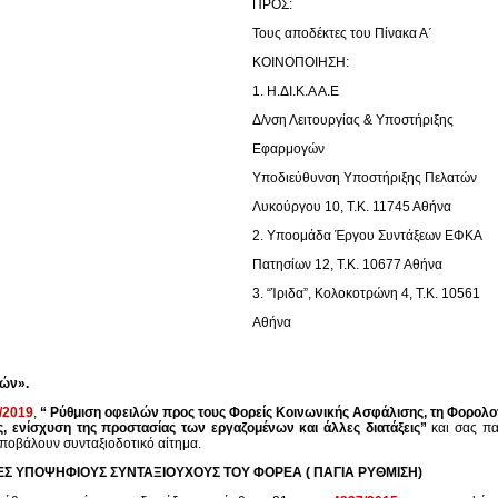
ΠΡΟΣ:
Τους αποδέκτες του Πίνακα Α΄
ΚΟΙΝΟΠΟΙΗΣΗ:
1. Η.ΔΙ.Κ.Α Α.Ε
Δ/νση Λειτουργίας & Υποστήριξης
Εφαρμογών
Υποδιεύθυνση Υποστήριξης Πελατών
Λυκούργου 10, Τ.Κ. 11745 Αθήνα
2. Υποομάδα Έργου Συντάξεων ΕΦΚΑ
Πατησίων 12, Τ.Κ. 10677 Αθήνα
3. “Ίριδα”, Κολοκοτρώνη 4, Τ.Κ. 10561
Αθήνα
ών».
1/2019
,
“ Ρύθμιση οφειλών προς τους Φορείς Κοινωνικής Ασφάλισης, τη Φορολογικ
εις, ενίσχυση της προστασίας των εργαζομένων και άλλες διατάξεις”
και σας πα
ποβάλουν συνταξιοδοτικό αίτημα.
Σ ΥΠΟΨΗΦΙΟΥΣ ΣΥΝΤΑΞΙΟΥΧΟΥΣ ΤΟΥ ΦΟΡΕΑ ( ΠΑΓΙΑ ΡΥΘΜΙΣΗ)