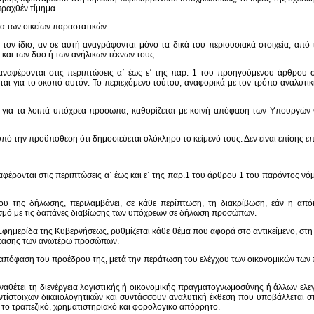
πραχθέν τίμημα.
φα των οικείων παραστατικών.
ον ίδιο, αν σε αυτή αναγράφονται μόνο τα δικά του περιουσιακά στοιχεία, από τ
και των δυο ή των ανήλικων τέκνων τους.
αφέρονται στις περιπτώσεις α΄ έως ε΄ της παρ. 1 του προηγούμενου άρθρου συν
ται για το σκοπό αυτόν. Το περιεχόμενο τούτου, αναφορικά με τον τρόπο αναλυτ
ν, για τα λοιπά υπόχρεα πρόσωπα, καθορίζεται με κοινή απόφαση των Υπουργών Ο
 την προϋπόθεση ότι δημοσιεύεται ολόκληρο το κείμενό τους. Δεν είναι επίσης επ
φέρονται στις περιπτώσεις α΄ έως και ε΄ της παρ.1 του άρθρου 1 του παρόντος ν
νου της δήλωσης, περιλαμβάνει, σε κάθε περίπτωση, τη διακρίβωση, εάν η απ
ασμό με τις δαπάνες διαβίωσης των υπόχρεων σε δήλωση προσώπων.
φημερίδα της Κυβερνήσεως, ρυθμίζεται κάθε θέμα που αφορά στο αντικείμενο, στη 
άστασης των ανωτέρω προσώπων.
με απόφαση του προέδρου της, μετά την περάτωση του ελέγχου των οικονομικών τω
ναθέτει τη διενέργεια λογιστικής ή οικονομικής πραγματογνωμοσύνης ή άλλων ελεγ
αντίστοιχων δικαιολογητικών και συντάσσουν αναλυτική έκθεση που υποβάλλεται σ
ια το τραπεζικό, χρηματιστηριακό και φορολογικό απόρρητο.