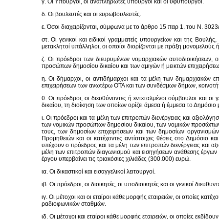
γ. Οι Υπουργοί, οι αναπληρωτές υπουργοί και οι υφυπουργοί.
δ. Οι βουλευτές και οι ευρωβουλευτές.
ε. Όσοι διαχειρίζονται, σύμφωνα με το άρθρο 15 παρ 1. του Ν. 302
στ. Οι γενικοί και ειδικοί γραμματείς υπουργείων και της Βουλή
μετακλητοί υπάλληλοι, οι οποίοι διορίζονται με πράξη μονομελούς
ζ. Οι πρόεδροι των διευρυμένων νομαρχιακών αυτοδιοικήσεων, ο
προσώπων δημοσίου δικαίου και των αμιγών ή μεικτών επιχειρήσε
η. Οι δήμαρχοι, οι αντιδήμαρχοι και τα μέλη των δημαρχιακών 
επιχειρήσεων των ανωτέρω ΟΤΑ και των συνδέσμων δήμων, κοινοτήτ
θ. Οι πρόεδροι, οι διευθύνοντες ή εντεταλμένοι σύμβουλοι και 
δικαίου, τη διοίκηση των οποίων ορίζει άμεσα ή έμμεσα το Δημόσιο 
ι. Οι πρόεδροι και τα μέλη των επιτροπών διενέργειας και αξιολ
των νομικών προσώπων δημοσίου δικαίου, των νομικών προσώπων ι
τους, των δημοσίων επιχειρήσεων και των δημοσίων οργανισμών,
Προμηθειών και οι κατέχοντες αντίστοιχες θέσεις στο Δημόσιο κ
υπέχουν ο πρόεδρος και τα μέλη των επιτροπών διενέργειας και α
μέλη των επιτροπών διαγωνισμού και εισηγήσεων ανάθεσης έργων τ
έργου υπερβαίνει τις τριακόσιες χιλιάδες (300.000) ευρώ.
ια. Οι δικαστικοί και εισαγγελικοί λειτουργοί.
ιβ. Οι πρόεδροι, οι διοικητές, οι υποδιοικητές και οι γενικοί διευθυ
ιγ. Οι μέτοχοι και οι εταίροι κάθε μορφής εταιρειών, οι οποίες κ
ραδιοφωνικών σταθμών.
ιδ. Οι μέτοχοι και εταίροι κάθε μορφής εταιρειών, οι οποίες εκδίδ