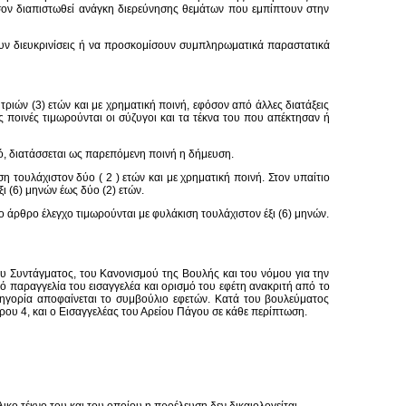
όσον διαπιστωθεί ανάγκη διερεύνησης θεμάτων που εμπίπτουν στην
ουν διευκρινίσεις ή να προσκομίσουν συμπληρωματικά παραστατικά
τριών (3) ετών και με χρηματική ποινή, εφόσον από άλλες διατάξεις
ες ποινές τιμωρούνται οι σύζυγοι και τα τέκνα του που απέκτησαν ή
ό, διατάσσεται ως παρεπόμενη ποινή η δήμευση.
η τουλάχιστον δύο ( 2 ) ετών και με χρηματική ποινή. Στον υπαίτιο
ι (6) μηνών έως δύο (2) ετών.
 άρθρο έλεγχο τιμωρούνται με φυλάκιση τουλάχιστον έξι (6) μηνών.
ου Συντάγματος, του Κανονισμού της Βουλής και του νόμου για την
πό παραγγελία του εισαγγελέα και ορισμό του εφέτη ανακριτή από το
τηγορία αποφαίνεται το συμβούλιο εφετών. Κατά του βουλεύματος
ρου 4, και ο Εισαγγελέας του Αρείου Πάγου σε κάθε περίπτωση.