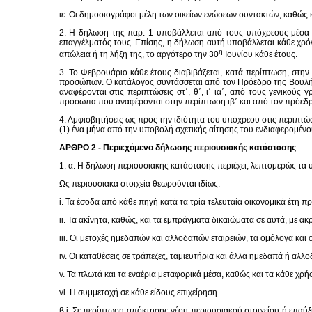
ιε. Οι δημοσιογράφοι μέλη των οικείων ενώσεων συντακτών, καθώς 
2. Η δήλωση της παρ. 1 υποβάλλεται από τους υπόχρεους μέσα σ
επαγγέλματός τους. Επίσης, η δήλωση αυτή υποβάλλεται κάθε χρόνο
η
απώλεια ή τη λήξη της, το αργότερο την 30
Ιουνίου κάθε έτους.
3. Το Φεβρουάριο κάθε έτους διαβιβάζεται, κατά περίπτωση, στ
προσώπων. Ο κατάλογος συντάσσεται από τον Πρόεδρο της Βουλής
αναφέρονται στις περιπτώσεις στ΄, θ΄, ι΄ ια΄, από τους γενικού
πρόσωπα που αναφέρονται στην περίπτωση ιβ΄ και από τον πρόεδρο τ
4. Αμφισβητήσεις ως προς την ιδιότητα του υπόχρεου στις περιπτώσ
(1) ένα μήνα από την υποβολή σχετικής αίτησης του ενδιαφερομέ
ΑΡΘΡΟ 2 - Περιεχόμενο δήλωσης περιουσιακής κατάστασης
1. α. Η δήλωση περιουσιακής κατάστασης περιέχει, λεπτομερώς τα 
Ως περιουσιακά στοιχεία θεωρούνται ιδίως:
i. Τα έσοδα από κάθε πηγή κατά τα τρία τελευταία οικονομικά έτη 
ii. Τα ακίνητα, καθώς, και τα εμπράγματα δικαιώματα σε αυτά, με α
iii. Οι μετοχές ημεδαπών και αλλοδαπών εταιρειών, τα ομόλογα και
iv. Οι καταθέσεις σε τράπεζες, ταμιευτήρια και άλλα ημεδαπά ή αλλ
v. Τα πλωτά και τα εναέρια μεταφορικά μέσα, καθώς και τα κάθε χρ
vi. Η συμμετοχή σε κάθε είδους επιχείρηση.
β.i. Σε περίπτωση απόκτησης νέου περιουσιακού στοιχείου ή επα