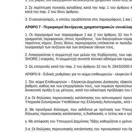
1. Εις βάρος του ελεγχομένου καταλογίζεται χρηματικό ποσό ίσης αξ
2. Σε περίπτωση ποινικής καταδίκης κατά την παρ. 1 του άρθρου 
κατά την παρ. 2 του ίδιου άρθρου.
3. Ο καταλογισμός, ο οποίος προβλέπεται στις παραγράφους 1 και 2
ΑΡΘΡΟ 7 - Περιορισμοί διενέργειας χρηματιστηριακών συναλλα
1. Οι περιορισμοί των παραγράφων 1 και 2 του άρθρου 32 του Ν
γραμματείς περιφερειών, στους προέδρους `των διευρυμένων νομαρ
παρόντος νόμου. Στους ίδιους περιορισμούς υπόκεινται οι πρόεδροι
λογαριασμό των συζύγων και των ανήλικων τέκνων τους.
2. Απαγορεύεται η συμμετοχή των μελών της Κυβέρνησης, των υφ
SHORE ) εταιρείες. Η συμμετοχή συνιστά ποινικό αδίκημα και τιμωρ
3. Ως επιτροπές κατά την παρ. 2 του άρθρου 32 του Ν. 2843/2000 
ΑΡΘΡΟ 8 - Ειδικές ρυθμίσεις για το σώμα επιθεωρητών - ελεγκτών
1. Στο σώμα Επιθεωρητών – Ελεγκτών Δημόσιας Διοίκησης εξακολο
βαθμού, καθώς και των επιχειρήσεών τους, των νομικών προσώπων 
διοικητική πράξη ή ως μέτοχος, κατά την ειδικότερη πρόβλεψη του
2.α. Οι δηλώσεις περιουσιακής κατάστασης του αστυνομικού προ
Υπηρεσία Εσωτερικών Υποθέσεων της Ελληνικής Αστυνομίας, από τη
β. Με προεδρικό διάταγμα, που εκδίδεται με πρόταση των Υπουρ
δήλωσης περιουσιακής κατάστασης, η διαδικασία, ο τύπος και ο τρ
γ. Με απόφαση του Υπουργού Δημόσιας Τάξης καθορίζεται ο χρόν
3.α. Οι δηλώσεις περιουσιακής κατάστασης του προσωπικού του Λ