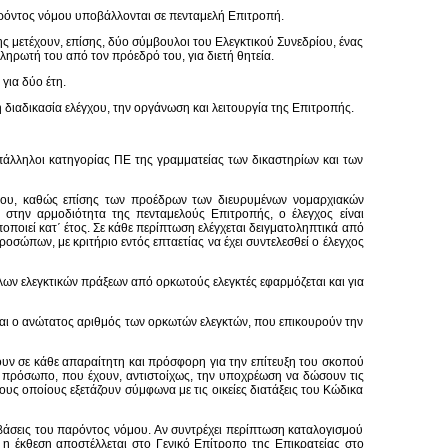
αρόντος νόμου υποβάλλονται σε πενταμελή Επιτροπή.
ς μετέχουν, επίσης, δύο σύμβουλοι του Ελεγκτικού Συνεδρίου, ένας
ηρωτή του από τον πρόεδρό του, για διετή θητεία.
για δύο έτη.
 διαδικασία ελέγχου, την οργάνωση και λειτουργία της Επιτροπής.
άλληλοι κατηγορίας ΠΕ της γραμματείας των δικαστηρίων και των
νόμου, καθώς επίσης των προέδρων των διευρυμένων νομαρχιακών
 στην αρμοδιότητα της πενταμελούς Επιτροπής, ο έλεγχος είναι
ποποιεί κατ΄ έτος. Σε κάθε περίπτωση ελέγχεται δειγματοληπτικά από
οσώπων, με κριτήριο εντός επταετίας να έχει συντελεσθεί ο έλεγχος
λων ελεγκτικών πράξεων από ορκωτούς ελεγκτές εφαρμόζεται και για
ται ο ανώτατος αριθμός των ορκωτών ελεγκτών, που επικουρούν την
νουν σε κάθε απαραίτητη και πρόσφορη για την επίτευξη του σκοπού
ό πρόσωπο, που έχουν, αντιστοίχως, την υποχρέωση να δώσουν τις
υς οποίους εξετάζουν σύμφωνα με τις οικείες διατάξεις του Κώδικα
ραβάσεις του παρόντος νόμου. Αν συντρέχει περίπτωση καταλογισμού
η έκθεση αποστέλλεται στο Γενικό Επίτροπο της Επικρατείας στο