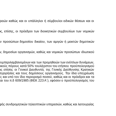
ερειών καθώς και οι υπάλληλοι ή σύμβουλοι ειδικών θέσεων και οι
ς, επίσης, οι πρόεδροι των διοικητικών συμβουλίων των νομικών
κών προσώπων δημοσίου δικαίου, των αμιγών ή μεικτών δημοτικών
εων, δημοσίων οργανισμών, καθώς και νομικών προσώπων ιδιωτικού
ν, συμπεριλαμβανομένων και των προμηθειών των ενόπλων δυνάμεων,
ατικούς πόρους κατά 50% τουλάχιστον του ετήσιου προϋπολογισμού
 επίσης οι Γενικοί Διευθυντές της Γενικής Διεύθυνσης Κρατικών
πιχειρήσεις και τους δημόσιους οργανισμούς. Την ίδια υποχρέωση
και υπό τον ίδιο περιορισμό ποσού, καθώς και οι πρόεδροι και τα
 και του π.δ 609/1985 (ΦΕΚ 223 Α΄), εφόσον ο προϋπολογισμός του
μορφής συνδρομητικών τηλεοπτικών υπηρεσιών, καθώς και λειτουργίας