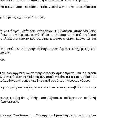
ικο τέκνο του και του οποίου η προέλευση δεν δικαιολογείται.
ιακό όφελος που αποκόμισε, εφόσον αυτό δεν υπόκειται σε δήμευση
ωνα με τις ισχύουσες διατάξεις.
το γενικό γραμματέα του Υπουργικού Συμβουλίου, στους γενικούς
σωπα των περιπτώσεων θ΄, ι΄ και ια΄ της παρ. 1 του άρθρου 1 του
ου ελέγχονται από το κράτος, όταν ενεργούν ατομικά, καθώς και για
ι των προσώπων της προηγούμενης παραγράφου σε εξωχώριες ( OFF
 ποινής.
μου.
σίου, των οργανισμών τοπικής αυτοδιοίκησης πρώτου και δευτέρου
 επιχειρήσεων τη διοίκηση των οποίων ορίζει άμεσα το Δημόσιο με
περιλαμβάνονται στην παρ. 1 του άρθρου 1 του παρόντος νόμου.
ν φρουρών, των συζύγων και των τεκνών τους, υποβάλλονται στην
ρωσης και Δημόσιας Τάξης, καθορίζονται οι υπόχρεοι σε υποβολή
 λεπτομέρεια.
σωτερικών Υποθέσεων του Υπουργείου Εμπορικής Ναυτιλίας, από το