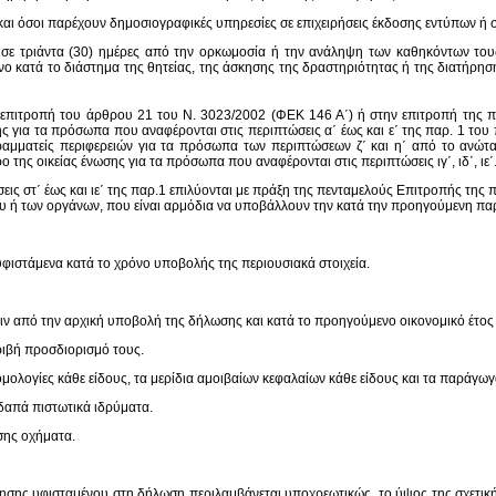
και όσοι παρέχουν δημοσιογραφικές υπηρεσίες σε επιχειρήσεις έκδοσης εντύπων ή
ε τριάντα (30) ημέρες από την ορκωμοσία ή την ανάληψη των καθηκόντων τους
 κατά το διάστημα της θητείας, της άσκησης της δραστηριότητας ή της διατήρησης
ην επιτροπή του άρθρου 21 του Ν. 3023/2002 (ΦΕΚ 146 Α΄) ή στην επιτροπή της 
 για τα πρόσωπα που αναφέρονται στις περιπτώσεις α΄ έως και ε΄ της παρ. 1 το
ς γραμματείς περιφερειών για τα πρόσωπα των περιπτώσεων ζ΄ και η΄ από το ανώ
ης οικείας ένωσης για τα πρόσωπα που αναφέρονται στις περιπτώσεις ιγ΄, ιδ΄, ιε΄
εις στ΄ έως και ιε΄ της παρ.1 επιλύονται με πράξη της πενταμελούς Επιτροπής της 
νου ή των οργάνων, που είναι αρμόδια να υποβάλλουν την κατά την προηγούμενη 
υφιστάμενα κατά το χρόνο υποβολής της περιουσιακά στοιχεία.
πριν από την αρχική υποβολή της δήλωσης και κατά το προηγούμενο οικονομικό έτος 
κριβή προσδιορισμό τους.
 ομολογίες κάθε είδους, τα μερίδια αμοιβαίων κεφαλαίων κάθε είδους και τα παράγω
οδαπά πιστωτικά ιδρύματα.
ήσης οχήματα.
ύξησης υφισταμένου στη δήλωση περιλαμβάνεται υποχρεωτικώς, το ύψος της σχετι