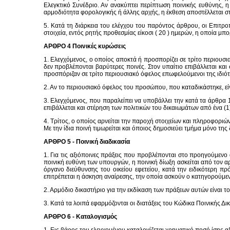
Ελεγκτικό Συνέδριο. Αν ανακύπτει περίπτωση ποινικής ευθύνης, 
αρμοδιότητα φορολογικής ή άλλης αρχής, η έκθεση αποστέλλεται σ
5. Κατά τη διάρκεια του ελέγχου του παρόντος άρθρου, οι Επιτρ
στοιχεία, εντός ρητής προθεσμίας είκοσι ( 20 ) ημερών, η οποία μ
ΑΡΘΡΟ 4 Ποινικές κυρώσεις
1. Ελεγχόμενος, ο οποίος αποκτά ή προσπορίζει σε τρίτο περιουσια
δεν προβλέπονται βαρύτερες ποινές. Στον υπαίτιο επιβάλλεται και 
προσπόριζαν σε τρίτο περιουσιακό όφελος επωφελούμενοι της ιδιότ
2. Αν το περιουσιακό όφελος του προσώπου, που καταδικάστηκε, εί
3. Ελεγχόμενος, που παραλείπει να υποβάλλει την κατά τα άρθρα 1 
επιβάλλεται και στέρηση των πολιτικών του δικαιωμάτων από ένα (1) 
4. Τρίτος, ο οποίος αρνείται την παροχή στοιχείων και πληροφορι
Με την ίδια ποινή τιμωρείται και όποιος δημοσιεύει τμήμα μόνο τ
ΑΡΘΡΟ 5 - Ποινική διαδικασία
1. Για τις αξιόποινες πράξεις που προβλέπονται στο προηγούμενο
ποινική ευθύνη των υπουργών, η ποινική δίωξη ασκείται από τον αρ
όργανο διεύθυνσης του οικείου εφετείου, κατά την ειδικότερη 
επιτρέπεται η άσκηση αναίρεσης, την οποία ασκούν ο κατηγορούμενο
2. Αρμόδιο δικαστήριο για την εκδίκαση των πράξεων αυτών είναι το
3. Κατά τα λοιπά εφαρμόζονται οι διατάξεις του Κώδικα Ποινικής Δι
ΑΡΘΡΟ 6 - Καταλογισμός