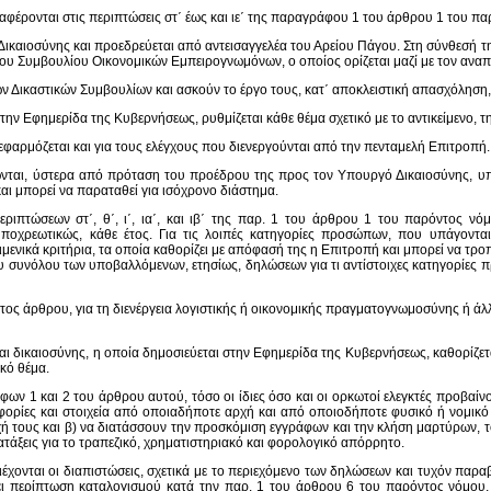
φέρονται στις περιπτώσεις στ΄ έως και ιε΄ της παραγράφου 1 του άρθρου 1 του π
καιοσύνης και προεδρεύεται από αντεισαγγελέα του Αρείου Πάγου. Στη σύνθεσή τη
ου Συμβουλίου Οικονομικών Εμπειρογνωμόνων, ο οποίος ορίζεται μαζί με τον αναπλ
ων Δικαστικών Συμβουλίων και ασκούν το έργο τους, κατ΄ αποκλειστική απασχόληση, 
ην Εφημερίδα της Κυβερνήσεως, ρυθμίζεται κάθε θέμα σχετικό με το αντικείμενο, τη
 εφαρμόζεται και για τους ελέγχους που διενεργούνται από την πενταμελή Επιτροπή.
ώνται, ύστερα από πρόταση του προέδρου της προς τον Υπουργό Δικαιοσύνης, υπ
και μπορεί να παραταθεί για ισόχρονο διάστημα.
ιπτώσεων στ΄, θ΄, ι΄, ια΄, και ιβ΄ της παρ. 1 του άρθρου 1 του παρόντος 
ποχρεωτικώς, κάθε έτος. Για τις λοιπές κατηγορίες προσώπων, που υπάγονται
ειμενικά κριτήρια, τα οποία καθορίζει με απόφασή της η Επιτροπή και μπορεί να τρο
υ συνόλου των υποβαλλόμενων, ετησίως, δηλώσεων για τι αντίστοιχες κατηγορίες πρ
ντος άρθρου, για τη διενέργεια λογιστικής ή οικονομικής πραγματογνωμοσύνης ή άλ
αι δικαιοσύνης, η οποία δημοσιεύεται στην Εφημερίδα της Κυβερνήσεως, καθορίζε
κό θέμα.
φων 1 και 2 του άρθρου αυτού, τόσο οι ίδιες όσο και οι ορκωτοί ελεγκτές προβαί
οφορίες και στοιχεία από οποιαδήποτε αρχή και από οποιοδήποτε φυσικό ή νομικ
χή τους και β) να διατάσσουν την προσκόμιση εγγράφων και την κλήση μαρτύρων, το
ατάξεις για το τραπεζικό, χρηματιστηριακό και φορολογικό απόρρητο.
ιέχονται οι διαπιστώσεις, σχετικά με το περιεχόμενο των δηλώσεων και τυχόν πα
ι περίπτωση καταλογισμού κατά την παρ. 1 του άρθρου 6 του παρόντος νόμου, 