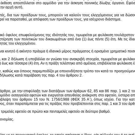
η έκθεση αποστέλλεται στο αρμόδιο για την άσκηση ποινικής δίωξης όργανο. Εφ
την αρχή αυτή.
οπές, δια των προέδρων τους, μπορούν να καλούν τους ελεγχόμενους για να δώσ
πορεί να παραταθεί, με απόφαση των προέδρων τους, για ισόχρονο διάστημα.
κό όφελος επωφελούμενος της ιδιότητάς του, τιμωρείται με φυλάκιση τουλάχιστον 
στέρηση των πολιτικών του δικαιωμάτων από ένα (1) έως πέντε (5) έτη. Με τις ίδι
ητας του ελεγχομένου.
ναι κινητό ή ακίνητο πράγμα ή ιδανικό μέρος πράγματος ή ορισμένο χρηματικό ποσ
και 2 δήλωση ή υποβάλλει εν γνώσει του ανακριβή στοιχεία, τιμωρείται με φυλάκισ
έως και τέσσερα (4) έτη. Αν η πράξη τελέστηκε από αμέλεια, επιβάλλεται φυλάκιση έξ
ών, καθώς και όποιος παρεμποδίζει με οποιονδήποτε τρόπο τον κατά το προηγούμενο
ης δήλωσης κατά παράβαση της παρ. 4 του άρθρου 2.
 άρθρο, με την επιφύλαξη των διατάξεων των άρθρων 62, 85 και 86 παρ. 1 και 2 τ
μόδιο εισαγγελέα εφετών και ενεργείται απευθείας ανάκριση στο εφετείο, ύστερα α
πρόβλεψη του άρθρου 15 του Ν. 1756/1988 (ΦΕΚ 35 Α΄), όπως ισχύει. Για την κα
ς, όταν παραπέμπεται για τις πράξεις που προβλέπονται στις παρ. 1 και 3 του άρθ
 τριμελές εφετείο σε πρώτο και πενταμελές εφετείο σε δεύτερο βαθμό.
κονομίας.