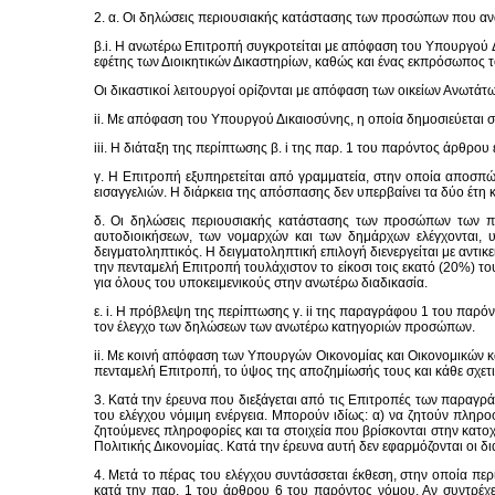
2. α. Οι δηλώσεις περιουσιακής κατάστασης των προσώπων που ανα
β.i. Η ανωτέρω Επιτροπή συγκροτείται με απόφαση του Υπουργού Δι
εφέτης των Διοικητικών Δικαστηρίων, καθώς και ένας εκπρόσωπος τ
Οι δικαστικοί λειτουργοί ορίζονται με απόφαση των οικείων Ανωτάτ
ii. Με απόφαση του Υπουργού Δικαιοσύνης, η οποία δημοσιεύεται στ
iii. Η διάταξη της περίπτωσης β. i της παρ. 1 του παρόντος άρθρου
γ. Η Επιτροπή εξυπηρετείται από γραμματεία, στην οποία αποσπ
εισαγγελιών. Η διάρκεια της απόσπασης δεν υπερβαίνει τα δύο έτη 
δ. Οι δηλώσεις περιουσιακής κατάστασης των προσώπων των περ
αυτοδιοικήσεων, των νομαρχών και των δημάρχων ελέγχονται, υ
δειγματοληπτικός. Η δειγματοληπτική επιλογή διενεργείται με αντικ
την πενταμελή Επιτροπή τουλάχιστον το είκοσι τοις εκατό (20%) το
για όλους του υποκειμενικούς στην ανωτέρω διαδικασία.
ε. i. Η πρόβλεψη της περίπτωσης γ. ii της παραγράφου 1 του παρό
τον έλεγχο των δηλώσεων των ανωτέρω κατηγοριών προσώπων.
ii. Με κοινή απόφαση των Υπουργών Οικονομίας και Οικονομικών κ
πενταμελή Επιτροπή, το ύψος της αποζημίωσής τους και κάθε σχετι
3. Κατά την έρευνα που διεξάγεται από τις Επιτροπές των παραγρά
του ελέγχου νόμιμη ενέργεια. Μπορούν ιδίως: α) να ζητούν πληρ
ζητούμενες πληροφορίες και τα στοιχεία που βρίσκονται στην κατο
Πολιτικής Δικονομίας. Κατά την έρευνα αυτή δεν εφαρμόζονται οι δι
4. Μετά το πέρας του ελέγχου συντάσσεται έκθεση, στην οποία περ
κατά την παρ. 1 του άρθρου 6 του παρόντος νόμου. Αν συντρέχε