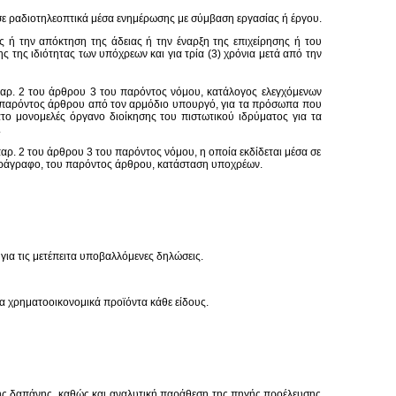
 σε ραδιοτηλεοπτικά μέσα ενημέρωσης με σύμβαση εργασίας ή έργου.
 ή την απόκτηση της άδειας ή την έναρξη της επιχείρησης ή του
 της ιδιότητας των υπόχρεων και για τρία (3) χρόνια μετά από την
παρ. 2 του άρθρου 3 του παρόντος νόμου, κατάλογος ελεγχόμενων
υ παρόντος άρθρου από τον αρμόδιο υπουργό, για τα πρόσωπα που
τατο μονομελές όργανο διοίκησης του πιστωτικού ιδρύματος για τα
.
παρ. 2 του άρθρου 3 του παρόντος νόμου, η οποία εκδίδεται μέσα σε
παράγραφο, του παρόντος άρθρου, κατάσταση υποχρέων.
για τις μετέπειτα υποβαλλόμενες δηλώσεις.
γα χρηματοοικονομικά προϊόντα κάθε είδους.
κής δαπάνης, καθώς και αναλυτική παράθεση της πηγής προέλευσης