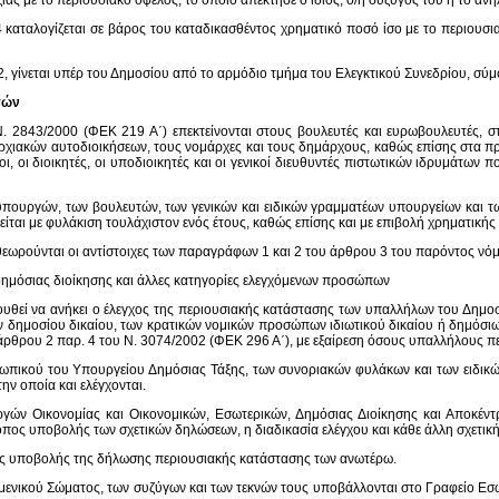
ίας με το περιουσιακό όφελος, το οποίο απέκτησε ο ίδιος, ο/η σύζυγός του ή το ανήλ
4 καταλογίζεται σε βάρος του καταδικασθέντος χρηματικό ποσό ίσο με το περιουσ
, γίνεται υπέρ του Δημοσίου από το αρμόδιο τμήμα του Ελεγκτικού Συνεδρίου, σύμφ
γών
. 2843/2000 (ΦΕΚ 219 Α΄) επεκτείνονται στους βουλευτές και ευρωβουλευτές, σ
χιακών αυτοδιοικήσεων, τους νομάρχες και τους δημάρχους, καθώς επίσης στα πρό
, οι διοικητές, οι υποδιοικητές και οι γενικοί διευθυντές πιστωτικών ιδρυμάτων π
υπουργών, των βουλευτών, των γενικών και ειδικών γραμματέων υπουργείων κα
είται με φυλάκιση τουλάχιστον ενός έτους, καθώς επίσης και με επιβολή χρηματικής
θεωρούνται οι αντίστοιχες των παραγράφων 1 και 2 του άρθρου 3 του παρόντος νό
 δημόσιας διοίκησης και άλλες κατηγορίες ελεγχόμενων προσώπων
υθεί να ανήκει ο έλεγχος της περιουσιακής κατάστασης των υπαλλήλων του Δημο
δημοσίου δικαίου, των κρατικών νομικών προσώπων ιδιωτικού δικαίου ή δημόσιων
 άρθρου 2 παρ. 4 του Ν. 3074/2002 (ΦΕΚ 296 Α΄), με εξαίρεση όσους υπαλλήλους 
σωπικού του Υπουργείου Δημόσιας Τάξης, των συνοριακών φυλάκων και των ειδικώ
ν οποία και ελέγχονται.
γών Οικονομίας και Οικονομικών, Εσωτερικών, Δημόσιας Διοίκησης και Αποκέντ
όπος υποβολής των σχετικών δηλώσεων, η διαδικασία ελέγχου και κάθε άλλη σχετική
ος υποβολής της δήλωσης περιουσιακής κατάστασης των ανωτέρω.
ιμενικού Σώματος, των συζύγων και των τεκνών τους υποβάλλονται στο Γραφείο Ε