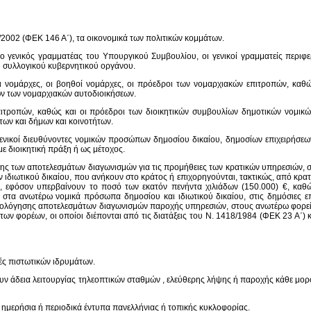
3/2002 (ΦΕΚ 146 Α΄), τα οικονομικά των πολιτικών κομμάτων.
ς, ο γενικός γραμματέας του Υπουργικού Συμβουλίου, οι γενικοί γραμματείς περιφ
 ή συλλογικού κυβερνητικού οργάνου.
ι νομάρχες, οι βοηθοί νομάρχες, οι πρόεδροι των νομαρχιακών επιτροπών, καθώ
ων των νομαρχιακών αυτοδιοικήσεων.
επιτροπών, καθώς και οι πρόεδροι των διοικητικών συμβουλίων δημοτικών νομι
ων και δήμων και κοινοτήτων.
οι γενικοί διευθύνοντες νομικών προσώπων δημοσίου δικαίου, δημοσίων επιχειρήσ
με διοικητική πράξη ή ως μέτοχος.
όγησης των αποτελεσμάτων διαγωνισμών για τις προμήθειες των κρατικών υπηρεσιώ
διωτικού δικαίου, που ανήκουν στο κράτος ή επιχορηγούνται, τακτικώς, από κρ
 εφόσον υπερβαίνουν το ποσό των εκατόν πενήντα χιλιάδων (150.000) €, καθώς
αι στα ανωτέρω νομικά πρόσωπα δημοσίου και ιδιωτικού δικαίου, στις δημόσιες ε
ξιολόγησης αποτελεσμάτων διαγωνισμών παροχής υπηρεσιών, στους ανωτέρω φορείς 
ων φορέων, οι οποίοι διέπονται από τις διατάξεις του Ν. 1418/1984 (ΦΕΚ 23 Α΄)
ντές πιστωτικών ιδρυμάτων.
ατέχουν άδεια λειτουργίας τηλεοπτικών σταθμών , ελεύθερης λήψης ή παροχής κάθε 
ουν ημερήσια ή περιοδικά έντυπα πανελλήνιας ή τοπικής κυκλοφορίας.