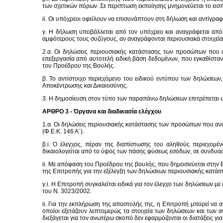
των σχετικών πόρων. Σε περίπτωση εκποίησης μνημονεύεται το εισ
ii. Οι υπόχρεοι οφείλουν να επισυνάπτουν στη δήλωση και αντίγρα
γ. Η δήλωση υποβάλλεται από τον υπόχρεο και αναγράφεται από τ
αμφότερους τους συζύγους, αν αναγράφονται περιουσιακά στοιχεία 
2.α. Οι δηλώσεις περιουσιακής κατάστασης των προσώπων που αν
επεξεργασία από αυτοτελή ειδική βάση δεδομένων, που εγκαθίσταν
του Προέδρου της Βουλής.
β. Το αντίστοιχο περιεχόμενο του ειδικού εντύπου των δηλώσεω
Αποκέντρωσης και Δικαιοσύνης.
3. Η δημοσίευση στον τύπο των παραπάνω δηλώσεων επιτρέπεται υπό
ΑΡΘΡΟ 3 - Όργανα και διαδικασία ελέγχου
1.α. Οι δηλώσεις περιουσιακής κατάστασης των προσώπων που ανα
(Φ.Ε.Κ. 146 Α΄).
β.i. Ο έλεγχος, πέραν της διαπίστωσης του αληθούς περιεχομέ
δικαιολογείται από το ύψος των πάσης φύσεως εσόδων, σε συνδυ
ii. Με απόφαση του Προέδρου της βουλής, που δημοσιεύεται στην Ε
της Επιτροπής για την εξέλεγξη των δηλώσεων περιουσιακής κατ
γ.i. Η Επιτροπή συγκαλείται ειδικά για τον έλεγχο των δηλώσεων 
του Ν. 3023/2002.
ii. Για την εκπλήρωση της αποστολής της, η Επιτροπή μπορεί να α
οποίοι εξετάζουν λεπτομερώς τα στοιχεία των δηλώσεων και των 
διεξάγεται για τον ανωτέρω σκοπό δεν εφαρμόζονται οι διατάξεις γ