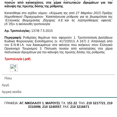
ποσών από κατασχέσεις στα χέρια πιστωτικών ιδρυμάτων για την
κάλυψη της πρώτης δόσης της ρύθμισης
Κατατέθηκε στο σχέδιο νόμου:
«Κύρωση της από 27 Μαρτίου 2015 Πράξης
Νομοθετικού Περιεχομένου ΄Κατεπείγουσα ρύθμιση για τη βιωσιμότητα της
΄Ελληνικής Βιομηχανίας Ζάχαρης Α.Ε.΄και τις ληξιπρόθεσμες οφειλές΄
(Α΄35)»
η ακόλουθη τροπολογία:
Αρ. Τροπολογίας:
137/8 7.5.2015
Περιγραφή:
Ρυθμίσεις θεμάτων που αφορούν: 1. Τροποποίηση Διατάξεων
Κώδικα Φορολογίας Εισοδήματος (ν. 4172/2013, Α 167) 2. Απαλλαγή από
τον Ε.Ν.Φ.Ι.Α. των δικαιωμάτων στα ακίνητα που ανήκουν στον Ελληνικό
Οργανισμό Τουρισμού 3. Πίστωση ποσών από κατασχέσεις στα χέρια
πιστωτικών ιδρυμάτων για την κάλυψη της πρώτης δόσης της ρύθμισης
Τροπολογία (.pdf)
Πίσω
Αρχή
Aρχική σελίδα
ΓΡΑΦΕΙΑ:
ΑΓ. ΝΙΚΟΛΑΟΥ 1
,
ΜΑΡΟΥΣΙ
, Τ.Κ.
151 22
. ΤΗΛ.
210 3217721
,
210
3310096
,
210 3240557
, FAX:
210 3216671